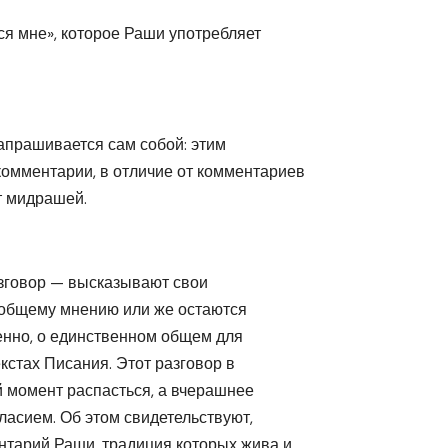
я мне», которое Раши употребляет
апрашивается сам собой: этим
омментарии, в отличие от комментариев
т мидрашей.
азговор — высказывают свои
к общему мнению или же остаются
венно, о единственном общем для
кстах Писания. Этот разговор в
й момент распасться, а вчерашнее
асием. Об этом свидетельствуют,
нтарий Раши, традиция которых жива и