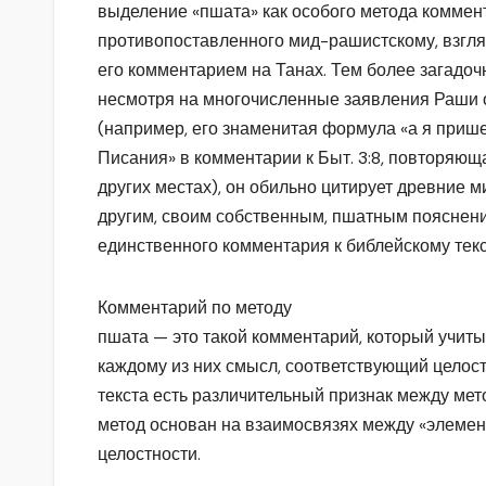
выделение «пшата» как особого метода коммен
противопоставленного мид-рашистскому, взгляд
его комментарием на Танах. Тем более загадо
несмотря на многочисленные заявления Раши 
(например, его знаменитая формула «а я прише
Писания» в комментарии к Быт. 3:8, повторяющ
других местах), он обильно цитирует древние 
другим, своим собственным, пшатным пояснени
единственного комментария к библейскому текс
Комментарий по методу
пшата — это такой комментарий, который учит
каждому из них смысл, соответствующий целос
текста есть различительный признак между ме
метод основан на взаимосвязях между «элемент
целостности.