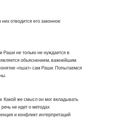
 них отводится его законное
 Раши не только не нуждается в
мо является объяснением, важнейшим
 понятие «пшат» сам Раши. Попытаемся
ны.
м. Какой же смысл он мог вкладывать
 речь не идет о методах
ренция и конфликт интерпретаций