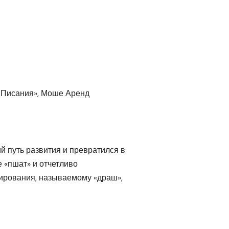
 Писания», Моше Аренд
й путь развития и превратился в
 «пшат» и отчетливо
ирования, называемому «драш»,