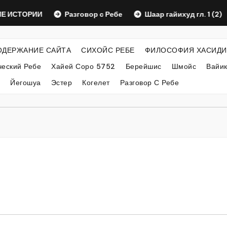
ТОРИИ
Разговор с Ребе
Шаар гайихуд гл. 1 (2)
ОДЕРЖАНИЕ САЙТА
СИХОЙС РЕБЕ
ФИЛОСОФИЯ ХАСИДИ
еский Ребе
Хайей Соро 5752
Берейшис
Шмойс
Вайи
Йегошуа
Эстер
Когелет
Разговор С Ребе