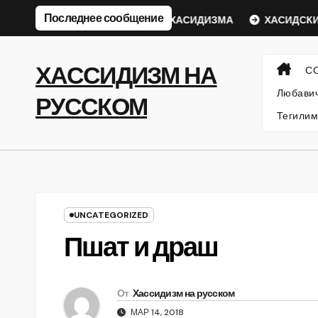
Перейти
Последнее сообщение
ий Ребе
ФИЛОСОФИЯ ХАСИДИЗМА
ХАСИДСКИЕ ИС
к
содержанию
ХАССИДИЗМ НА
С
Любавич
РУССКОМ
Тегилим
UNCATEGORIZED
Пшат и драш
От
Хассидизм на русском
МАР 14, 2018