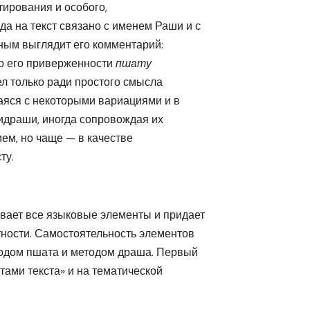
тирования и особого,
а на текст связано с именем Раши и с
чным выглядит его комментарий:
о его приверженности
пшату
л только ради простого смысла
аяся с некоторыми вариациями и в
мидраши, иногда сопровождая их
ем, но чаще — в качестве
ту.
ывает все языковые элементы и придает
тности. Самостоятельность элементов
тодом пшата и методом драша. Первый
ами текста» и на тематической