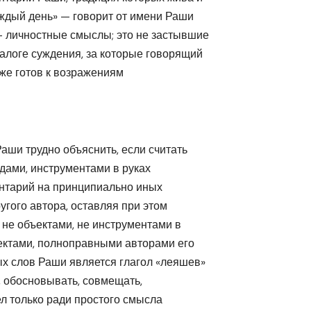
ждый день» — говорит от имени Раши
— личностные смыслы; это не застывшие
алоге суждения, за которые говорящий
 же готов к возражениям
аши трудно объяснить, если считать
дами, инструментами в руках
ентарий на принципиально иных
угого автора, оставляя при этом
 не объектами, не инструментами в
ъектами, полноправными авторами его
ых слов Раши является глагол «леяшев»
, обосновывать, совмещать,
ел только ради простого смысла