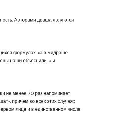
нность. Авторами драша являются
щихся формулах: «а в мидраше
рецы наши объяснили…» и
аши не менее 70 раз напоминает
шат», причем во всех этих случаях
первом лице и в единственном числе: