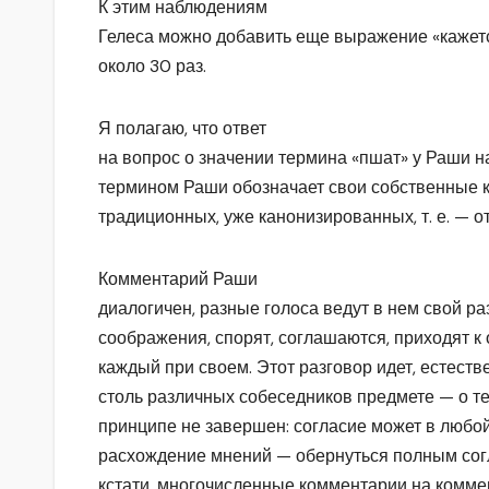
К этим наблюдениям
Гелеса можно добавить еще выражение «кажетс
около 30 раз.
Я полагаю, что ответ
на вопрос о значении термина «пшат» у Раши н
термином Раши обозначает свои собственные к
традиционных, уже канонизированных, т. е. — о
Комментарий Раши
диалогичен, разные голоса ведут в нем свой р
соображения, спорят, соглашаются, приходят 
каждый при своем. Этот разговор идет, естест
столь различных собеседников предмете — о те
принципе не завершен: согласие может в любо
расхождение мнений — обернуться полным согл
кстати, многочисленные комментарии на комме