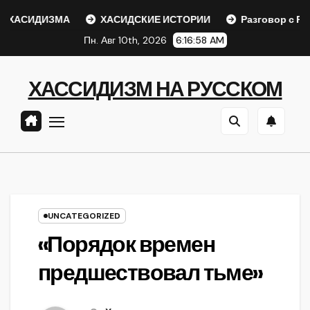
Перейти
ХАСИДИЗМА
ХАСИДСКИЕ ИСТОРИИ
Разговор с Ребе
к
Пн. Авг 10th, 2026
6:16:59 AM
содержанию
ХАССИДИЗМ НА РУССКОМ
UNCATEGORIZED
«Порядок времен
предшествовал тьме»