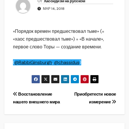
От
Хассидизм на русском
МАР 14, 2018
«Порядок времен предшествовал тьме» (=
«хаос предшествовал тьме») = «В начале»,
первое слово Торы — создание времени.
(
@RabbiGinsburgh
,
@chassidus
)
Навигация
Восстановление
Приобретести новое
нашего внешнего мира
измерение
по
записям