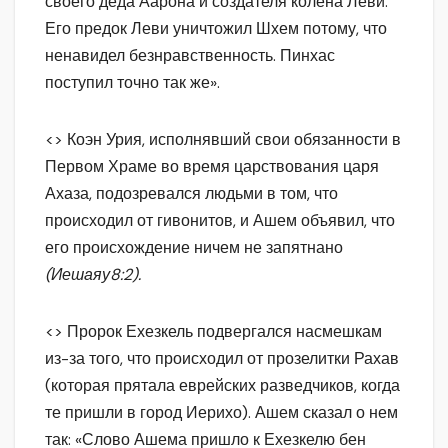
своего деда Аарона и создателя колена Леви.
Его предок Леви уничтожил Шхем потому, что
ненавидел безнравственность. Пинхас
поступил точно так же».
<> Коэн Урия, исполнявший свои обязанности в
Первом Храме во время царствования царя
Ахаза, подозревался людьми в том, что
происходил от гивонитов, и Ашем объявил, что
его происхождение ничем не запятнано
(Иешаяу8:2).
<> Пророк Ехезкель подвергался насмешкам
из-за того, что происходил от прозелитки Рахав
(которая прятала еврейских разведчиков, когда
те пришли в город Иерихо). Ашем сказал о нем
так: «Слово Ашема пришло к Ехезкелю бен