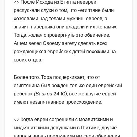
<> После Исхода из Египта неевреи
распускали слухи о том, что «египтяне были
хозяевами над телами мужчин-евреев, а
значит, наверняка они владели и их женами».
Тогда, желая опровергнуть это обвинение,
Ашем велел Своему ангелу сделать всех
рождающихся еврейских детей похожими на
своих отцов.
Более того, Тора подчеркивает, что от
египтянина был рожден только один еврейский
ребенок
(Ваикра
24:10), все же другие евреи
имеют незапятнанное происхождение.
<> Когда евреи согрешили с моавитскими и
мидьянитскими девушками в Шитиме, другие
народы вновь предъявили им свои обвинения.