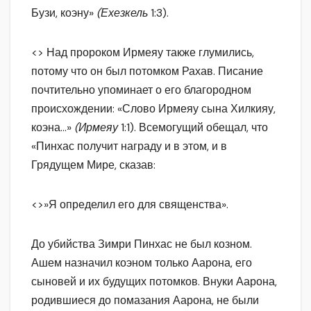
Бузи, коэну»
(Ехезкель
1:3).
<> Над пророком Ирмеяу также глумились,
потому что он был потомком Рахав. Писание
почтительно упоминает о его благородном
происхождении: «Слово Ирмеяу сына Хилкияу,
коэна…»
(Ирмеяу
1:1). Всемогущий обещал, что
«Пинхас получит награду и в этом, и в
Грядущем Мире, сказав:
<>»Я определил его для священства».
До убийства Зимри Пинхас не был козном.
Ашем назначил коэном только Аарона, его
сыновей и их будущих потомков. Внуки Аарона,
родившиеся до помазания Аарона, не были