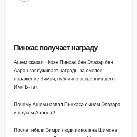
Пинхас получает награду
Ашем сказал: «Коэн Пинхас бен Элазар бен
Аарон заслуживает награды за смелое
поражение Зимри, публично осквернившего
Имя Б-га».
Почему Ашем назвал Пинхаса сыном Элазара
и внуком Аарона?
После гибели Зимри люди из колена Шимона