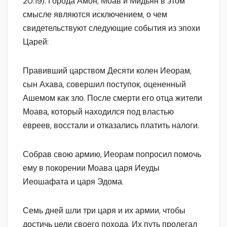
20:19). Города Амон, Моав и Мидьян в этом
смысле являются исключением, о чем
свидетельствуют следующие события из эпохи
Царей:
Правивший царством Десяти колен Иеорам,
сын Ахава, совершил поступок, оцененный
Ашемом как зло. После смерти его отца жители
Моава, который находился под властью
евреев, восстали и отказались платить налоги.
Собрав свою армию, Иеорам попросил помочь
ему в покорении Моава царя Иеуды
Иеошафата и царя Эдома.
Семь дней шли три царя и их армии, чтобы
достичь цели своего похода. Их путь пролегал