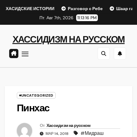
Перейти
СКИЕ ИСТОРИИ
Разговор с Ребе
Шаар гайихуд гл. 1 (
к
Пт. Авг 7th, 2026
11:13:17 PM
содержанию
ХАССИДИЗМ НА РУССКОМ
UNCATEGORIZED
Пинхас
От
Хассидизм на русском
#Мидраш
МАР 14, 2018