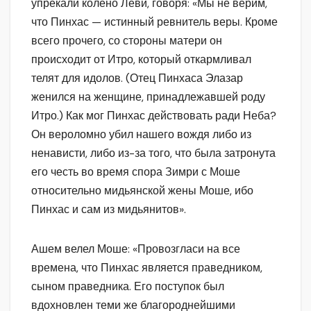
упрекали колено Леви, говоря: «Мы не верим,
что Пинхас — истинный ревнитель веры. Кроме
всего прочего, со стороны матери он
происходит от Итро, который откармливал
телят для идолов. (Отец Пинхаса Элазар
женился на женщине, принадлежавшей роду
Итро.) Как мог Пинхас действовать ради Неба?
Он вероломно убил нашего вождя либо из
ненависти, либо из-за того, что была затронута
его честь во время спора Зимри с Моше
относительно мидьянской жены Моше, ибо
Пинхас и сам из мидьянитов».
Ашем велел Моше: «Провозгласи на все
времена, что Пинхас является праведником,
сыном праведника. Его поступок был
вдохновлен теми же благороднейшими