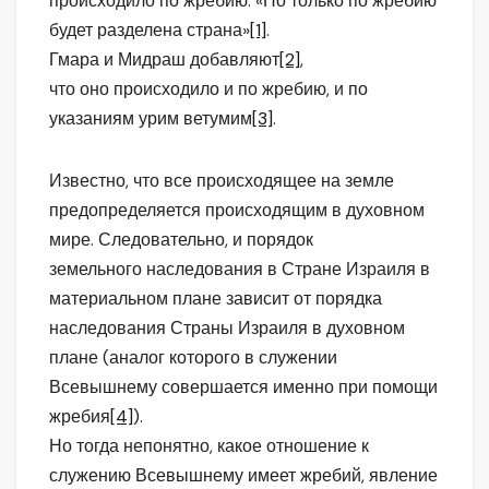
происходило по жребию: «Но только по жребию
будет разделена страна»
[1]
.
Гмара и Мидраш добавляют
[2]
,
что оно происходило и по жребию, и по
указаниям урим ветумим
[3]
.
Известно, что все происходящее на земле
предопределяется происходящим в духовном
мире. Следовательно, и порядок
земельного наследования в Стране Израиля в
материальном плане зависит от порядка
наследования Страны Израиля в духовном
плане (аналог которого в служении
Всевышнему совершается именно при помощи
жребия
[4]
).
Но тогда непонятно, какое отношение к
служению Всевышнему имеет жребий, явление