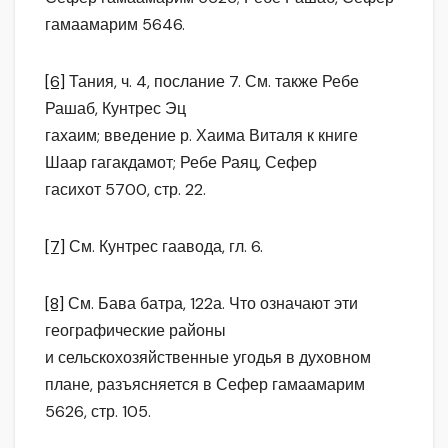
гамаамарим 5646.
[6]
Тания, ч. 4, послание 7. См. также Ребе
Рашаб, Кунтрес Эц
гахаим; введение р. Хаима Виталя к книге
Шаар гагакдамот; Ребе Раяц, Сефер
гасихот 5700, стр. 22.
[7]
См. Кунтрес гаавода, гл. 6.
[8]
См. Бава батра, 122а. Что означают эти
географические районы
и сельскохозяйственные угодья в духовном
плане, разъясняется в Сефер гамаамарим
5626, стр. 105.