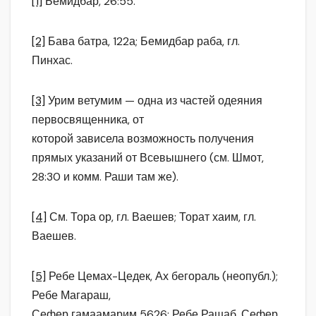
[1]
Бемидбар, 26:55.
[2]
Бава батра, 122а; Бемидбар раба, гл.
Пинхас.
[3]
Урим ветумим — одна из частей одеяния
первосвященника, от
которой зависела возможность получения
прямых указаний от Всевышнего (см. Шмот,
28:30 и комм. Раши там же).
[4]
См. Тора ор, гл. Ваешев; Торат хаим, гл.
Ваешев.
[5]
Ребе Цемах-Цедек, Ах бегораль (неопубл.);
Ребе Магараш,
Сефер гамаамарим 5626; Ребе Рашаб, Сефер