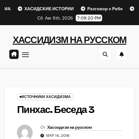
Перейти
ХАСИДСКИЕ ИСТОРИИ
Разговор с Ребе
Шаар га
к
Сб. Авг 8th, 2026
7:09:21 PM
содержанию
ХАССИДИЗМ НА РУССКОМ
ИСТОЧНИКИ ХАСИДИЗМА
Пинхас. Беседа 3
От
Хассидизм на русском
МАР 14, 2018