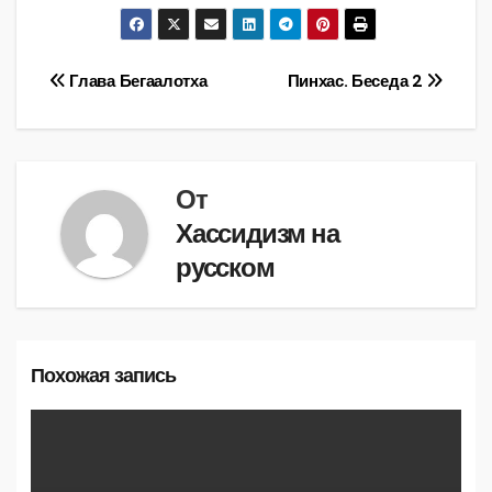
Навигация
Глава Бегаалотха
Пинхас. Беседа 2
по
записям
От
Хассидизм на
русском
Похожая запись