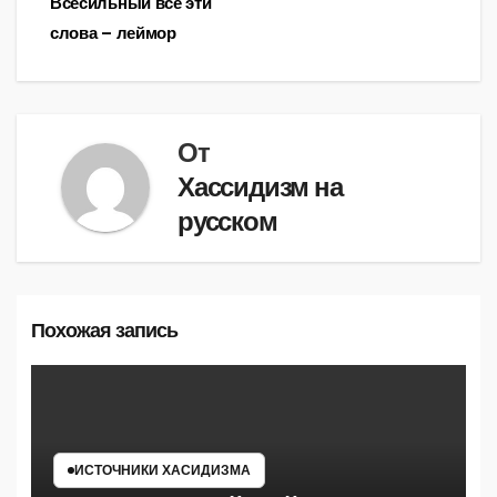
Всесильный всё эти
по
слова – леймор
записям
От
Хассидизм на
русском
Похожая запись
ИСТОЧНИКИ ХАСИДИЗМА