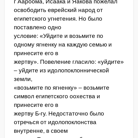
г Аароома, Исаака и Яакова пожелал
освободить еврейский народ от
египетского угнетения. Но было
поставлено одно
условие: «Уйдите и возьмите по
одному ягненку на каждую семью и
принесите его в
жертву». Повеление гласило: «уйдите»
– уйдите из идолопоклоннической
земли,
«возьмите по ягненку» – возьмите
символ египетского оохества и
принесите его в
жертву Б-гу. Недостаточно было
отречься от идолопоклонства
внутренне, в своем