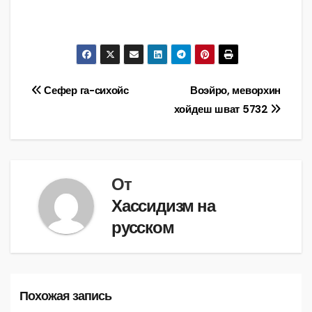
Навигация
Сефер га-сихойс
Воэйро, меворхин
хойдеш шват 5732
по
записям
От
Хассидизм на
русском
Похожая запись