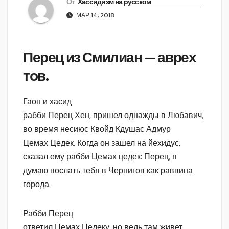
От
Хассидизм на русском
МАР 14, 2018
Перец из Смилиан — аврех
тов.
Гаон и хасид
рабби Перец Хен, пришел однажды в Любавич,
во время несиюс Квойд Кдушас Адмур
Цемах Цедек. Когда он зашел на йехидус,
сказал ему рабби Цемах цедек: Перец, я
думаю послать тебя в Чернигов как раввина
города.
Рабби Перец
ответил Цемах Цедеку: но ведь там живет