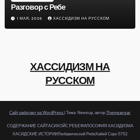
Разговор с Ребе
1 МАЯ, 2026
ХАССИДИЗМ НА РУССКОМ
ХАССИДИЗМ НА
РУССКОМ
Сайт работает на WordPress
|
Тема: Newsup, автор
Themeansar
СОДЕРЖАНИЕ САЙТА
СИХОЙС РЕБЕ
ФИЛОСОФИЯ ХАСИДИЗМА
ХАСИДСКИЕ ИСТОРИИ
Любавический Ребе
Хайей Соро 5752