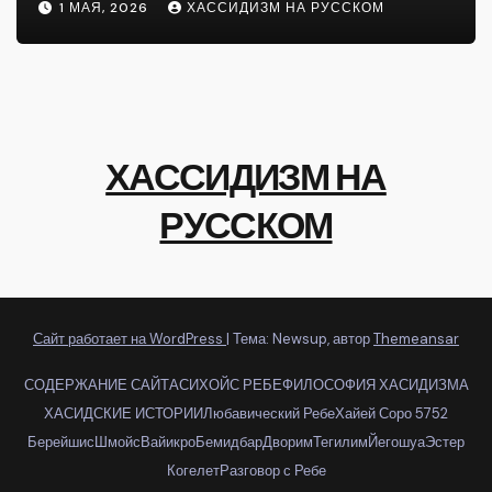
1 МАЯ, 2026
ХАССИДИЗМ НА РУССКОМ
ХАССИДИЗМ НА
РУССКОМ
Сайт работает на WordPress
|
Тема: Newsup, автор
Themeansar
СОДЕРЖАНИЕ САЙТА
СИХОЙС РЕБЕ
ФИЛОСОФИЯ ХАСИДИЗМА
ХАСИДСКИЕ ИСТОРИИ
Любавический Ребе
Хайей Соро 5752
Берейшис
Шмойс
Вайикро
Бемидбар
Дворим
Тегилим
Йегошуа
Эстер
Когелет
Разговор с Ребе