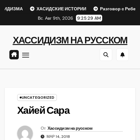
Перейти
ДИЗМА
ХАСИДСКИЕ ИСТОРИИ
Разговор с Ребе
к
Вс. Авг 9th, 2026
9:25:29 AM
содержанию
ХАССИДИЗМ НА РУССКОМ
UNCATEGORIZED
Хайей Сара
От
Хассидизм на русском
МАР 14, 2018