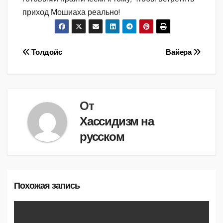
приход Мошиаха реально!
Навигация
Толдойс
Вайера
по
записям
От
Хассидизм на
русском
Похожая запись