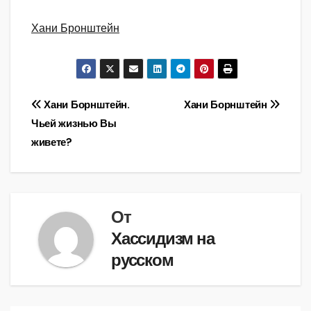
Хани Бронштейн
Навигация
Хани Борнштейн.
Хани Борнштейн
Чьей жизнью Вы
по
живете?
записям
От
Хассидизм на
русском