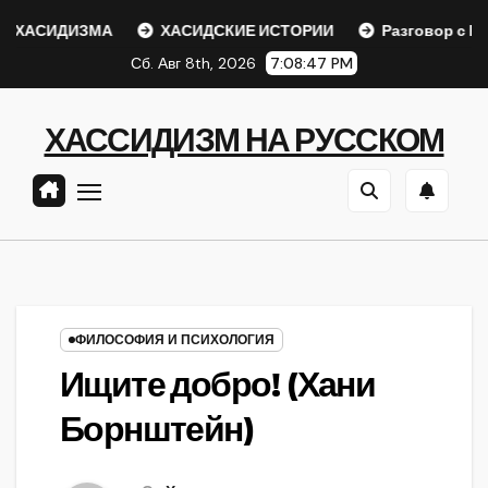
Перейти
ХАСИДИЗМА
ХАСИДСКИЕ ИСТОРИИ
Разговор с Ребе
к
Сб. Авг 8th, 2026
7:08:47 PM
содержанию
ХАССИДИЗМ НА РУССКОМ
ФИЛОСОФИЯ И ПСИХОЛОГИЯ
Ищите добро! (Хани
Борнштейн)