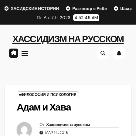
Перейти
СИДСКИЕ ИСТОРИИ
Разговор с Ребе
Шаар гайихуд гл
к
Пт. Авг 7th, 2026
4:52:46 AM
содержанию
ХАССИДИЗМ НА РУССКОМ
ФИЛОСОФИЯ И ПСИХОЛОГИЯ
Адам и Хава
От
Хассидизм на русском
МАР 14, 2018