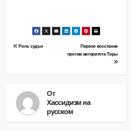
Навигация
Роль судьи
Первое восстание
против авторитета Торы
по
записям
От
Хассидизм на
русском