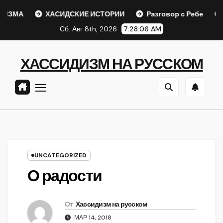
Перейти
А
ХАСИДСКИЕ ИСТОРИИ
Разговор с Ребе
Шаар 
к
Сб. Авг 8th, 2026
7:28:06 AM
содержанию
ХАССИДИЗМ НА РУССКОМ
UNCATEGORIZED
О радости
От
Хассидизм на русском
МАР 14, 2018