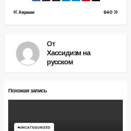
Навигация
Авраам
640
по
записям
От
Хассидизм на
русском
Похожая запись
UNCATEGORIZED