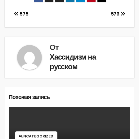
Навигация
575
576
по
записям
От
Хассидизм на
русском
Похожая запись
UNCATEGORIZED