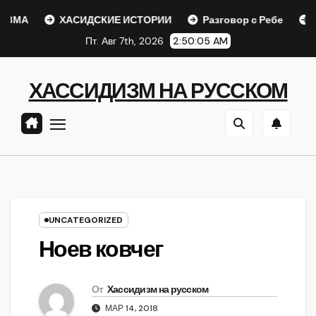
Перейти
ХАСИДСКИЕ ИСТОРИИ
Разговор с Ребе
Шаар г
к
Пт. Авг 7th, 2026
2:50:05 AM
содержанию
ХАССИДИЗМ НА РУССКОМ
UNCATEGORIZED
Ноев ковчег
От
Хассидизм на русском
МАР 14, 2018