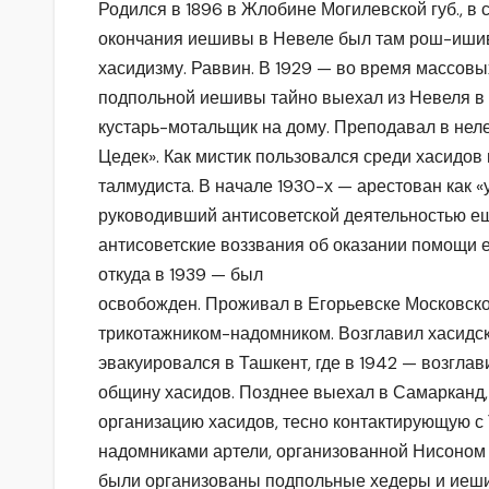
Родился в 1896 в Жлобине Могилевской губ., в 
окончания иешивы в Невеле был там рош-ишиве,
хасидизму. Раввин. В 1929 — во время массов
подпольной иешивы тайно выехал из Невеля в Л
кустарь-мотальщик на дому. Преподавал в не
Цедек». Как мистик пользовался среди хасидов
талмудиста. В начале 1930-х — арестован как «
руководивший антисоветской деятельностью е
антисоветские воззвания об оказании помощи 
откуда в 1939 — был
освобожден. Проживал в Егорьевске Московско
трикотажником-надомником. Возглавил хасидск
эвакуировался в Ташкент, где в 1942 — возгла
общину хасидов. Позднее выехал в Самарканд,
организацию хасидов, тесно контактирующую с 
надомниками артели, организованной Нисоном
были организованы подпольные хедеры и иеши