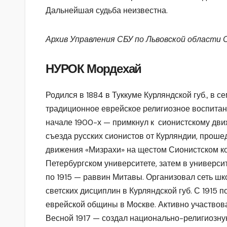
Дальнейшая судьба неизвестна.
Архив Управления СБУ по Львовской области 
НУРОК Мордехай
Родился в 1884 в Туккуме Курляндской губ., в с
традиционное еврейское религиозное воспитан
начале 1900-х — примкнул к сионистскому дви
съезда русских сионистов от Курляндии, прошед
движения «Мизрахи» на щестом Сионистском ко
Петербургском университете, затем в универси
по 1915 — раввин Митавы. Организовал сеть ш
светских дисциплин в Курляндской губ. С 1915 
еврейской общины в Москве. Активно участвов
Весной 1917 — создал национально-религиозну