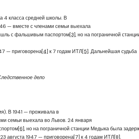
ла 4 класса средней школы. В
946 — вместе с членами семьи выехала
мышль с фальшивым паспортом
[3]
, но на пограничной станци
947 — приговорена
[4]
к 7 годам ИТЛ
[5]
. Дальнейшая судьба
Следственное дело
ия)
.
В 1941 — проживала в
ами семьи выехала во Львов. 24 января
спортом
[6]
, но на пограничной станции Медыка была задер
 23 августа 1947 — приговорена
[7]
к 4 годам ИТЛ
[8]
.