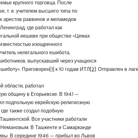
семье крупного торговца. После
 т. е. учителем высшего типа по
ых арестов раввинов и меламедов
енинград, где работал как
легальной иешиве при обществе «Цемах
 известностью изощренного
учитель нелегального ешибота,
шиботников, выпускавший через учащихся
ешиботу». Приговорен
[1]
к 10 годам ИТЛ
[2]
. Отправлен в лаге
й области, работал
ую общину в Егорьевске. В 1941 —
вил подпольную еврейскую религиозную
 где также создал подобную
Ташкентской. Все участники работали
 Немановым. В Ташкенте и Самарканде
вы. В середине 1946 — прибыл во Львов