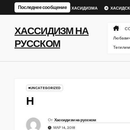
Перейти
Последнее сообщение
кий Ребе
ФИЛОСОФИЯ ХАСИДИЗМА
ХАСИДСКИЕ И
к
содержанию
ХАССИДИЗМ НА
С
Любавич
РУССКОМ
Тегилим
UNCATEGORIZED
Н
От
Хассидизм на русском
МАР 14, 2018