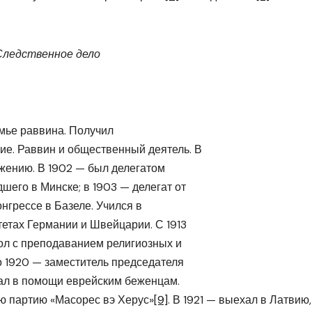
Следственное дело
емье раввина. Получил
ие. Раввин и общественный деятель. В
жению. В 1902 — был делегатом
шего в Минске; в 1903 — делегат от
нгрессе в Базеле. Учился в
тетах Германии и Швейцарии. С 1913
кол с преподаванием религиозных и
по 1920 — заместитель председателя
ал в помощи еврейским беженцам.
ю партию «Масорес вэ Херус»
[9]
. В 1921 — выехал в Латвию,