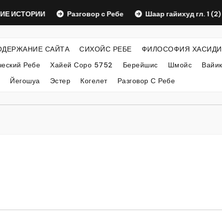
СТОРИИ
Разговор с Ребе
Шаар гайихуд гл. 1 (2)
ОДЕРЖАНИЕ САЙТА
СИХОЙС РЕБЕ
ФИЛОСОФИЯ ХАСИДИ
еский Ребе
Хайей Соро 5752
Берейшис
Шмойс
Вайи
Йегошуа
Эстер
Когелет
Разговор С Ребе