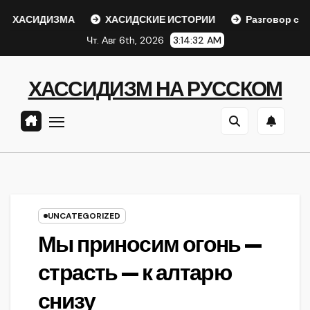
Перейти
 ХАСИДИЗМА
ХАСИДСКИЕ ИСТОРИИ
Разговор с Реб
к
Чт. Авг 6th, 2026
3:14:32 AM
содержанию
ХАССИДИЗМ НА РУССКОМ
UNCATEGORIZED
Мы приносим огонь —
страсть — к алтарю
снизу