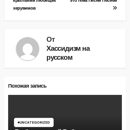
записям
крыльями любящих
это тема Песни Песней
херувимов
От
Хассидизм на
русском
Похожая запись
UNCATEGORIZED