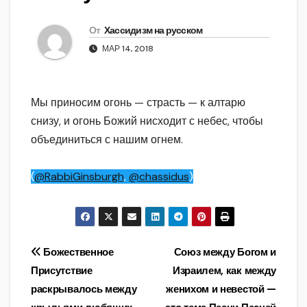
От
Хассидизм на русском
МАР 14, 2018
Мы приносим огонь — страсть — к алтарю
снизу, и огонь Божий нисходит с небес, чтобы
объединиться с нашим огнем.
(
@RabbiGinsburgh
,
@chassidus
)
Навигация
Божественное
Союз между Богом и
Присутствие
Израилем, как между
по
раскрывалось между
женихом и невестой —