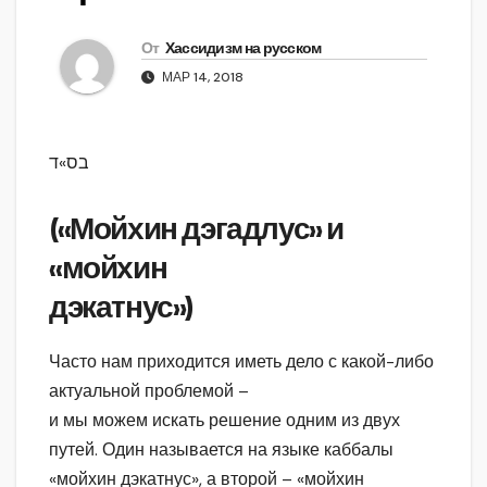
От
Хассидизм на русском
МАР 14, 2018
בס»ד
(«Мойхин дэгадлус» и
«мойхин
дэкатнус»)
Часто нам приходится иметь дело с какой-либо
актуальной проблемой –
и мы можем искать решение одним из двух
путей. Один называется на языке каббалы
«мойхин дэкатнус», а второй – «мойхин