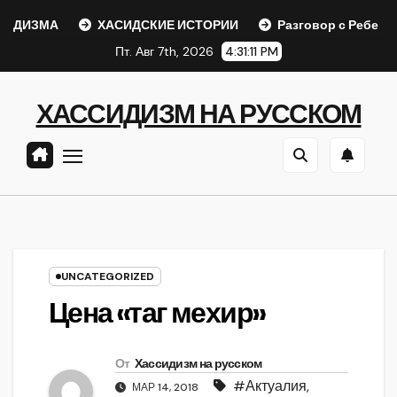
Перейти
ИЗМА
ХАСИДСКИЕ ИСТОРИИ
Разговор с Ребе
Ш
к
Пт. Авг 7th, 2026
4:31:11 PM
содержанию
ХАССИДИЗМ НА РУССКОМ
UNCATEGORIZED
Цена «таг мехир»
От
Хассидизм на русском
#Актуалия
,
МАР 14, 2018