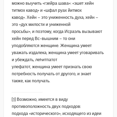
можно выучить «гзейра шава»: «эшет хейн
титмох кавод» и «шфал руах йитмох
кавод». Хейн – это униженность духа, хейн –
это «дух милости и униженной
просьбы», и поэтому, когда Исраэль вызывают
хейн перед Вс-вышним – то они
уподобляются женщине. Женщина умеет
уважать издалека, женщина умеет уговаривать
и убеждать, леhитпатот
улефатот, женщина умеет признать свою
потребность получать от другого, и знает
также, как получать.
[1]
Возможно, имеется в виду
противоположность двух подходов:
подхода «исторического», исходящего из идеи