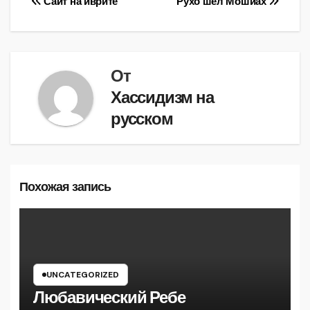
Навигация
Сайт на иврите
Рухо шел Мошиах
по
записям
От
Хассидизм на
русском
Похожая запись
UNCATEGORIZED
Любавический Ребе