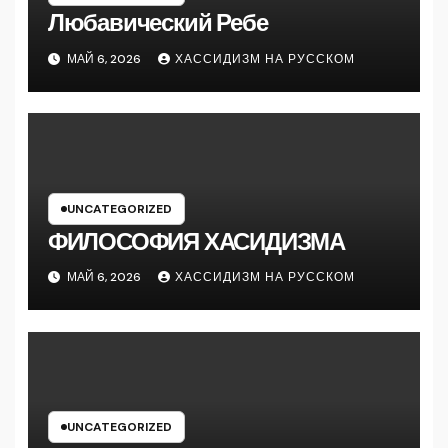
Любавический Ребе
МАЙ 6, 2026
ХАССИДИЗМ НА РУССКОМ
UNCATEGORIZED
ФИЛОСОФИЯ ХАСИДИЗМА
МАЙ 6, 2026
ХАССИДИЗМ НА РУССКОМ
UNCATEGORIZED