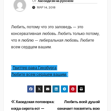
От
Хассидизм на русском
МАР 14, 2018
Любить, потому что это заповедь — это
консервативная любовь. Любить только потому,
что я люблю — либеральная любовь. Любите
всем сердцем вашим.
(
Твиттер рава Гинзбурга
:
Любите всем сердцем вашим.
)
Навигация
Хасидская поговорка:
Любить всей душой
когда сирота ест —
означает посвятить всю