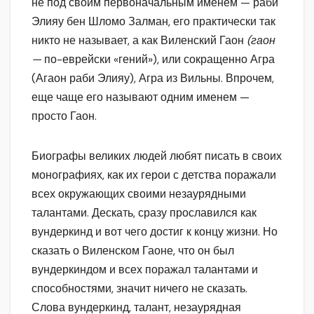
не под своим первоначальным именем — раби
Элияу бен Шломо Залман, его практически так
никто не называет, а как Виленский Гаон
(гаон
—
по-еврейски «гений»), или сокращенно Агра
(Агаон раби Элияу), Агра из Вильны. Впрочем,
еще чаще его называют одним именем —
просто Гаон.
Биографы великих людей любят писать в своих
монографиях, как их герои с детства поражали
всех окружающих своими незаурядными
талантами. Дескать, сразу прославился как
вундеркинд и вот чего достиг к концу жизни. Но
сказать о Виленском Гаоне, что он был
вундеркиндом и всех поражал талантами и
способностями, значит ничего не сказать.
Слова вундеркинд, талант, незаурядная