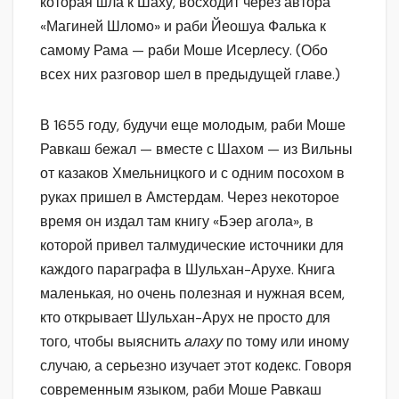
которая шла к Шаху, восходит через автора
«Магиней Шломо» и раби Йеошуа Фалька к
самому Рама — раби Моше Исерлесу. (Обо
всех них разговор шел в предыдущей главе.)
В 1655 году, будучи еще молодым, раби Моше
Равкаш бежал — вместе с Шахом — из Вильны
от казаков Хмельницкого и с одним посохом в
руках пришел в Амстердам. Через некоторое
время он издал там книгу «Бэер агола», в
которой привел талмудические источники для
каждого параграфа в Шульхан-Арухе. Книга
маленькая, но очень полезная и нужная всем,
кто открывает Шульхан-Арух не просто для
того, чтобы выяснить
алаху
по тому или иному
случаю, а серьезно изучает этот кодекс. Говоря
современным языком, раби Моше Равкаш