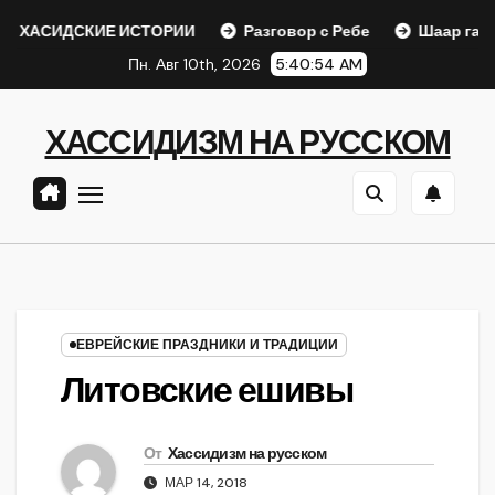
Перейти
СКИЕ ИСТОРИИ
Разговор с Ребе
Шаар гайихуд гл. 1 (
к
Пн. Авг 10th, 2026
5:40:55 AM
содержанию
ХАССИДИЗМ НА РУССКОМ
ЕВРЕЙСКИЕ ПРАЗДНИКИ И ТРАДИЦИИ
Литовские ешивы
От
Хассидизм на русском
МАР 14, 2018