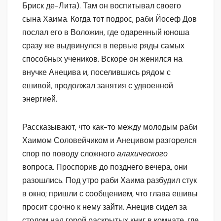
Бриск де-Лита). Там он воспитывал своего
сына Хаима. Когда тот подрос, раби Йосеф Дов
послал его в Воложин, где одаренный юноша
сразу же выдвинулся в первые ряды самых
способных учеников. Вскоре он женился на
внучке Анецива и, поселившись рядом с
ешивой, продолжал занятия с удвоенной
энергией.
Рассказывают, что как-то между молодым раби
Хаимом Соловейчиком и Анецивом разгорелся
спор по поводу сложного
алахического
вопроса. Проспорив до позднего вечера, они
разошлись. Под утро раби Хаима разбудил стук
в окно; пришли с сообщением, что глава ешивы
просит срочно к нему зайти. Анецив сидел за
столом над горой раскрытых книг в комнате, где