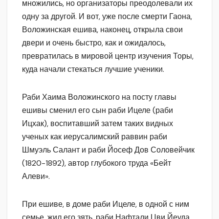
множились, но организаторы преодолевали их
одну за другой. И вот, уже после смерти Гаона,
Воложинская ешива, наконец, открыла свои
двери и очень быстро, как и ожидалось,
превратилась в мировой центр изучения Торы,
куда начали стекаться лучшие ученики.
Раби Хаима Воложинского на посту главы
ешивы сменил его сын раби Ицеле (раби
Ицхак), воспитавший затем таких видных
ученых как иерусалимский раввин раби
Шмуэль Салант и раби Йосеф Дов Соловейчик
(1820-1892), автор глубокого труда «Бейт
Алеви».
При ешиве, в доме раби Ицеле, в одной с ним
семье, жил его зять, раби Нафтали Цви Йеуда