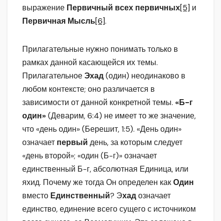
выражение
Первичный всех первичных
[5]
и
Первичная Мысль
[6]
.
Прилагательные нужно понимать только в
рамках данной касающейся их темы.
Прилагательное
Эхад
(один) неодинаково в
любом контексте; оно различается в
зависимости от данной конкретной темы.
«Б-г
один»
(Деварим, 6:4) не имеет то же значение,
что «день один» (Берешит, 1:5). «День один»
означает
первый
день, за которым следует
«день второй»; «один (Б-г)» означает
единственный Б-г, абсолютная Единица, или
яхид. Почему же тогда Он определен как
Один
вместо
Единственный
? Э
хад
означает
единство, единение всего сущего с источником