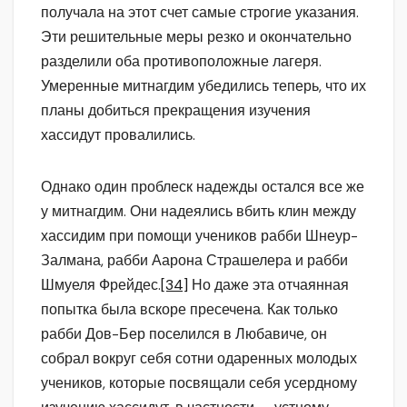
получала на этот счет самые строгие указания.
Эти решительные меры резко и окончательно
разделили оба противоположные лагеря.
Умеренные митнагдим убедились теперь, что их
планы добиться прекращения изучения
хассидут провалились.
Однако один проблеск надежды остался все же
у митнагдим. Они надеялись вбить клин между
хассидим при помощи учеников рабби Шнеур-
Залмана, рабби Аарона Страшелера и рабби
Шмуеля Фрейдес.
[34]
Но даже эта отчаянная
попытка была вскоре пресечена. Как только
рабби Дов-Бер поселился в Любавиче, он
собрал вокруг себя сотни одаренных молодых
учеников, которые посвящали себя усердному