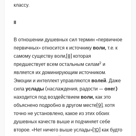
классу.
II
В отношении душевных сил термин «первичное
первичных» относится к источнику
воли,
т.е. к
самому существу воли,
[8]
которая
2
предшествует всем остальным силам
и
является их доминирующим источником.
Эмоции и интеллект управляются
волей.
Даже
сила
услады
(наслаждения, радости —
онег)
находится под воздействием
воли,
как это
объяснено подробно в другом месте
[9]
, хотя
точно не установлено, какое из этих обоих
душевных качеств выше и подчиняет себе
второе. «Нет ничего выше услады»
[10]
как будто