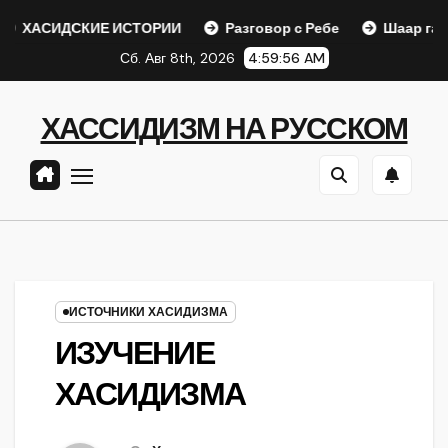
Перейти
ИДСКИЕ ИСТОРИИ
Разговор с Ребе
Шаар гайихуд гл. 
к
Сб. Авг 8th, 2026
4:59:57 AM
содержанию
ХАССИДИЗМ НА РУССКОМ
ИСТОЧНИКИ ХАСИДИЗМА
ИЗУЧЕНИЕ
ХАСИДИЗМА