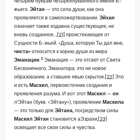
четырем буквам четырехбуквенного имени Б-
жьего.
Эйтан
— это сила души, как она
проявляется в самопожертвовании.
Эйхан
означает также издавна существующее, не
вновь созданное…,
[21]
проистекающее от
Сущности Б-жьей. «Душа, которую Ты дал мне,
чиста»
относится к корню души из мира
2
Эманации.
Эманация — это отсвет от Света
Бесконечного, Эманатора; это не новое
образование, а ставшее явью скрытое.
[22]
Это
и есть
Маскил,
первоисточник создания и
проявления разума. И вот этот
Маскил
—
он
л’Эйтан (букв. «Эйтану»), проявление
Маскила
— это только для
Эйтана,
посредством силы
Маскил Эйтан
становится аЭзрахи,
[23]
освещает все свои силы и чувства.