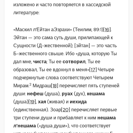
изложено и часто повторяется в хассидской
литературе:
«Маскил л’Ейтан аЭзрахи» (Теилим, 89:1)
[16]
.
Эйтан — это сама суть души, прилипающей к
Сущности (Д-жественной); [эйтан] — это часть
Б-жественного свыше. Ибо «душа, которую Ты
дал мне,
чиста
; Ты ее
сотворил
, Ты ее
образовал, Ты ее вдохнул в меня»
[17]
Четыре
подчеркнутые слова соответствуют Четырем
2
Мирам.
Мидраш
[18]
перечисляет пять ступеней
души:
нефеш
(душа),
руах
(дух),
кешама
(душа)
[19]
,
хая
(живая) и
иехида
(единственная). Зоар
[20]
перечисляет первые
три ступени души и прибавляет к ним
нешама
л’нешама
(«душа души»), что соответствует