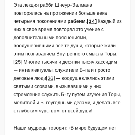
Эта лекция рабби Шнеур-Залмана
повторялась на протяжении больше века
четырьмя поколениями
рабеим.
[24]
Каждый из
них в свое время повторял это учение с
дополнительными пояснениями,
воодушевившими все те души, которые жили
этим познаванием Внутреннего смысла Торы.
[25]
Многие тысячи и десятки тысяч хассидим
— интеллектуалы, служители Б-га и просто
деловые люди
[26]
— воодушевлялись этими
святыми словами, вызывавшими у них
стремление служить Б-гу путем изучения Торы,
молитвой и Б-гоугодными делами, и делать все
с глубоким чувством, от всей души!
Наши мудрецы говорят: «В мире будущем нет