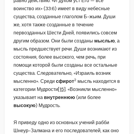
равно действию. «И духом уст Его — все
воинство их» (33:6) имеет в виду небесные
существа, созданные глаголом Б-жьим. Души
же, хотя также созданные в течение
первозданных Шести Дней, появились совсем
другим образом. Они были созданы
мыслью
, а
мысль предшествует речи. Души возникают из
состояния, более высокого, чем речь, при
помощи которой были созданы все остальные
существа. Следовательно, «Израиль возник
2
мысленно». Среди
сфирот
мысль находится в
категории Мудрости
[15]
. «Возникли мысленно»
указывает на
внутреннюю
(или более
высокую
) Мудрость.
Я приведу одно из основных учений рабби
Шнеур-Залмана и его последователей, как оно