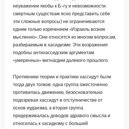
неуважении якобы к Б-гу и невозможности
смертным существам ясно представить себе
эти сложные вопросы) не ограничиваются
одним только изречением «Израиль возник
мысленно». Они относятся ко многим вопросам,
разбираемым в хасидизме. Эти возражения
подобны антихассидским аргументам
«умеренных» митнагдим далекого прошлого.
Противники теории и практики хассидут были
тогда двух толков: одна группа ожесточенно
противилась движению, безосновательно
подозревая хассидут в отступничестве от
основ иудаизма, а вторая группа
придерживалась доводов здравого смысла и
относилась к хасидизму с большей