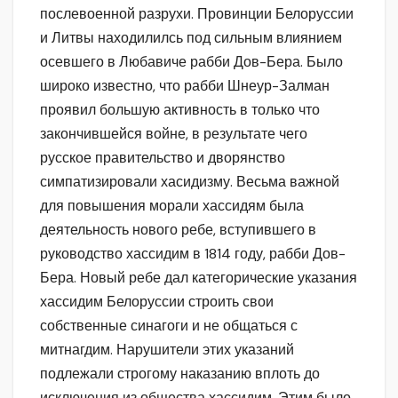
послевоенной разрухи. Провинции Белоруссии
и Литвы находилилсь под сильным влиянием
осевшего в Любавиче рабби Дов-Бера. Было
широко известно, что рабби Шнеур-Залман
проявил большую активность в только что
закончившейся войне, в результате чего
русское правительство и дворянство
симпатизировали хасидизму. Весьма важной
для повышения морали хассидям была
деятельность нового ребе, вступившего в
руководство хассидим в 1814 году, рабби Дов-
Бера. Новый ребе дал категорические указания
хассидим Белоруссии строить свои
собственные синагоги и не общаться с
митнагдим. Нарушители этих указаний
подлежали строгому наказанию вплоть до
исключения из общества хассидим. Этим было