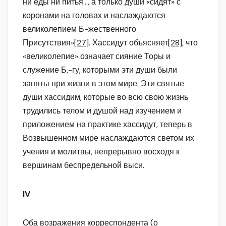
ни еды ни питья…, а только души «сидят» с
коронами на головах и наслаждаются
великолепием Б-жественного
Присутствия»
[27]
. Хассидут объясняет
[28]
, что
«великолепие» означает сияние Торы и
служение Б,-гу, которыми эти души были
заняты при жизни в этом мире. Эти святые
души хассидим, которые во всю свою жизнь
трудились телом и душой над изучением и
приложением на практике хассидут, теперь в
Возвышенном мире наслаждаются светом их
учения и молитвы, непрерывно восходя к
вершинам беспредельной выси.
IV
Оба возражения корреспондента (о