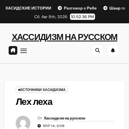
Перейти
СКИЕ ИСТОРИИ
Разговор с Ребе
Шаар гайихуд гл. 1 
к
Сб. Авг 8th, 2026
10:52:37 PM
содержанию
ХАССИДИЗМ НА РУССКОМ
ИСТОЧНИКИ ХАСИДИЗМА
Лех леха
От
Хассидизм на русском
МАР 14, 2018