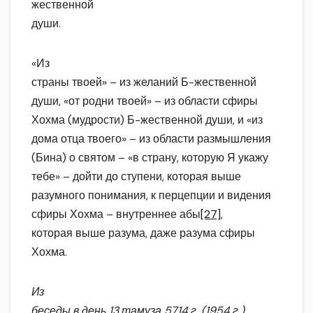
жественной
души.
«Из
страны твоей» – из желаний Б-жественной
души, «от родни твоей» – из области сфиры
Хохма (мудрости) Б-жественной души, и «из
дома отца твоего» – из области размышления
(Бина) о святом – «в страну, которую Я укажу
тебе» – дойти до ступени, которая выше
разумного понимания, к перцепции и видения
сфиры Хохма – внутреннее абы
[27]
,
которая выше разума, даже разума сфиры
Хохма.
Из
беседы в день 13 тамуза 5714 г. (1954 г.)