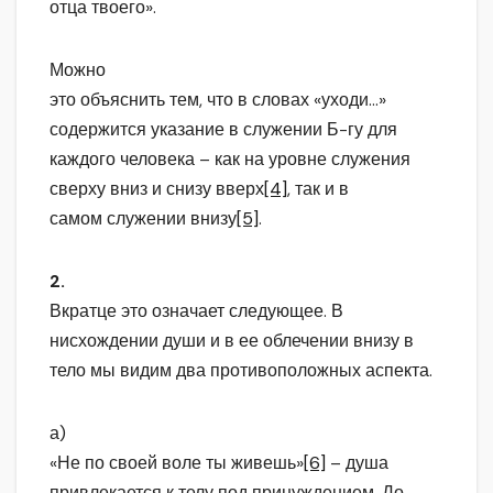
отца твоего».
Можно
это объяснить тем, что в словах «уходи…»
содержится указание в служении Б-гу для
каждого человека – как на уровне служения
сверху вниз и снизу вверх
[4]
, так и в
самом служении внизу
[5]
.
2.
Вкратце это означает следующее. В
нисхождении души и в ее облечении внизу в
тело мы видим два противоположных аспекта.
а)
«Не по своей воле ты живешь»
[6]
– душа
привлекается к телу под принуждением. До