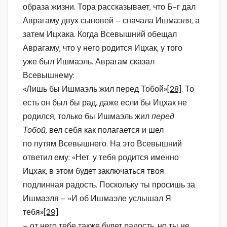
образа жизни. Тора рассказывает, что Б-г дал
Аврагаму двух сыновей – сначала Ишмаэля, а
затем Ицхака. Когда Всевышний обещал
Аврагаму, что у него родится Ицхак, у того
уже был Ишмаэль. Аврагам сказал
Всевышнему:
«Лишь бы Ишмаэль жил перед Тобой»
[28]
. То
есть он был бы рад. даже если бы Ицхак не
родился, только бы Ишмаэль жил
перед
Тобой,
вел себя как полагается и шел
по путям Всевышнего. На это Всевышний
ответил ему: «Нет. у тебя родится именно
Ицхак, в этом будет заключаться твоя
подлинная радость. Поскольку ты просишь за
Ишмаэля – «И об Ишмаэле услышал Я
тебя»
[29]
.
– от него тебе также будет радость, но ты не