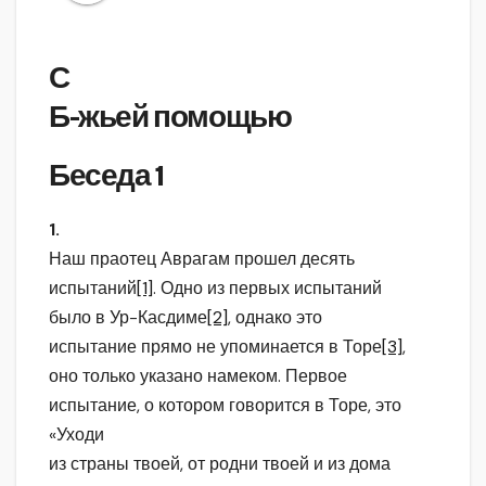
С
Б-жьей помощью
Беседа 1
1.
Наш праотец Аврагам прошел десять
испытаний
[1]
. Одно из первых испытаний
было в Ур-Касдиме
[2]
, однако это
испытание прямо не упоминается в Торе
[3]
,
оно только указано намеком. Первое
испытание, о котором говорится в Торе, это
«Уходи
из страны твоей, от родни твоей и из дома