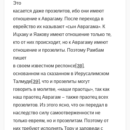
Это
касается даже прозелитов, ибо они имеют
отношение к Аврагаму. После перехода в
еврейство их называют «сын Аврагама». К
Ицхаку и Яакову имеют отношение только те,
кто от них происходит, но к Аврагаму имеют
отношение и прозелиты. Поэтому Рамбам
пишет
в своем известном респонсе
[38]
,
основанном на сказанном в Иерусалимском
Талмуде
[39]
, что и прозелиты могут
говорить в молитве, «наши праотцы», так как
наш праотец Аврагам – также праотец всех
прозелитов. Из этого ясно, что он передал в
наследство силу самоотверженности не
только евреям, но и прозелитам. Поэтому от
них требуют исполнять Тору и заповеди с