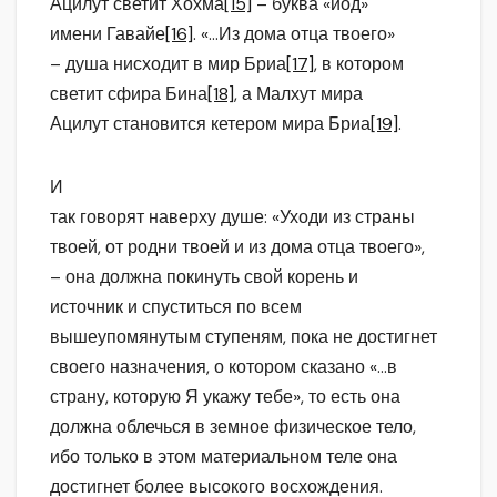
Ацилут светит Хохма
[15]
– буква «йод»
имени Гавайе
[16]
. «…Из дома отца твоего»
– душа нисходит в мир Бриа
[17]
, в котором
светит сфира Бина
[18]
, а Малхут мира
Ацилут становится кетером мира Бриа
[19]
.
И
так говорят наверху душе: «Уходи из страны
твоей, от родни твоей и из дома отца твоего»,
– она должна покинуть свой корень и
источник и спуститься по всем
вышеупомянутым ступеням, пока не достигнет
своего назначения, о котором сказано «…в
страну, которую Я укажу тебе», то есть она
должна облечься в земное физическое тело,
ибо только в этом материальном теле она
достигнет более высокого восхождения.