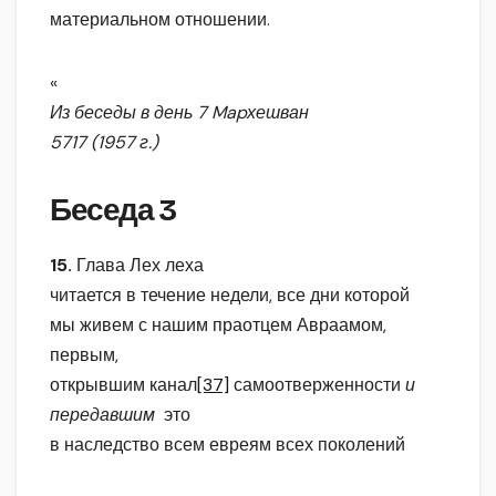
материальном отношении.
«
Из беседы в день 7
Mapхешван
5717 (1957 г.)
Беседа 3
15.
Глава Лех леха
читается в течение недели, все дни которой
мы живем с нашим праот
ц
ем Авраамом,
первым,
открывшим канал
[37]
самоотверженности
и
передавшим
это
в наследство всем евреям всех поколений