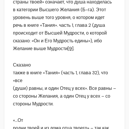
страны твоей» означает, что душа находилась
в категории Высшего Желания (Б-га). Этот
уровень выше того уровня, о котором идет
речь в книге «Тания». часть 1, глава 2 (душа
происходит от Высшей Мудрости, о которой
сказано: «Он и Его Мудрость едины»), ибо
Желание выше Мудрости
[9]
.
Сказано
также в книге «Тания» (часть 1, глава 32), что
«все
(души) равны, и один Отец у всех». Все равны –
со стороны Желания, а один Отец у всех – со
стороны Мудрости.
«…От
родни твоей и из дома отца твоего» – так как