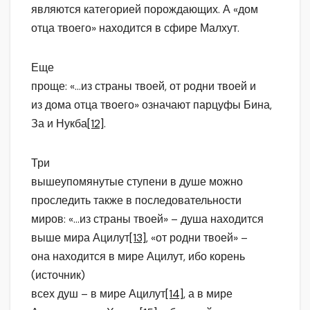
являются категорией порождающих. А «дом
отца твоего» находится в сфире Малхут.
Еще
проще: «…из страны твоей, от родни твоей и
из дома отца твоего» означают парцуфы Бина,
За и Нукба
[12]
.
Три
вышеупомянутые ступени в душе можно
проследить также в последовательности
миров: «…из страны твоей» – душа находится
выше мира Ацилут
[13]
, «от родни твоей» –
она находится в мире Ацилут, ибо корень
(источник)
всех душ – в мире Ацилут
[14]
, а в мире