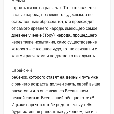
Нельзя
строить жизнь на расчетах. Тот. кто является
частью народа, возникшего чудесным, а не
естественным образом, тот, кто происходит
от самого древнего народа. имеющего самое
древнее учение (Тору), народа., прошедшего
через такие испытания, само су
щ
ествование
которого – сплошное чудо, тот не связан ни с
какими расчетами и не должен о них думать.
Еврейский
ребенок, которого ставят на. верный путь уже
с раннего возраста, должен знать, еврей выше
расчетов и что он связан со Всевышнем
вечной связью. Всевышний обещает это: «В
Ицхаке наречется тебе род», то есть у тебя
будет истинная радость как духовном, так и в