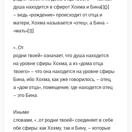
душа находится в сфирот Хохма и Бина
[10]
– ведь «рождение» происходит от отца и
матери, Хохма называется «отец», а Бина –
«мать»
[11]
.
«…От
родни твоей» означает, что душа находится
на уровне сфиры Хохма, а из «дома отца
твоего» – что она находится на уровне сфиры
Бина, ибо Хохма, как уже говорилось, – отец,
а «дом отца», помещение, где находится отец
– это Бина.
Иными
словами, «…от родни твоей» соединяет в себе
обе сфиры: как Хохму, так и Бину, – которые