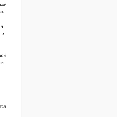
ской
».
ил
не
вой
ли
тся