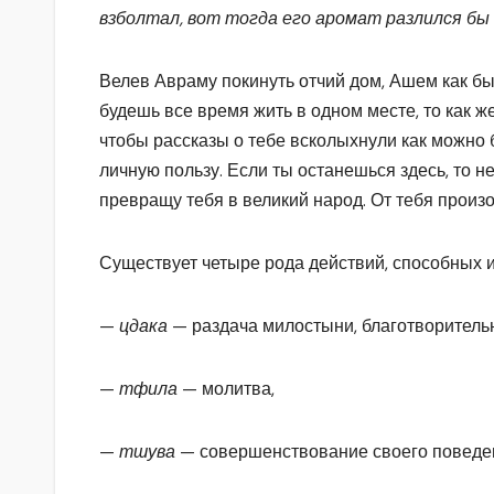
взболтал, вот тогда
его аромат разлился бы 
Велев Авраму покинуть отчий дом, Ашем как бы 
будешь все время жить в одном месте, то как ж
чтобы рассказы о тебе всколыхнули как можно 
личную пользу. Если ты останешься здесь, то н
превращу тебя в великий народ. От тебя произ
Существует четыре рода действий, способных 
—
цдака
— раздача милостыни, благотворительн
—
тфила
— молитва,
—
тшува
— совершенствование своего поведе