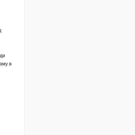
д
юди
аму в