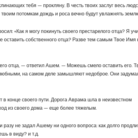
оклинающих тебя — прокляну. В честь твоих заслуг весь люд
и твоим потомкам дождь и роса вечно будут увлажнять землю
сил: «Как я могу покинуть своего престарелого отца? Я уч
е оставить собственного отца? Разве тем самым Твое Имя 
его отца, — ответил Ашем. — Можешь смело оставить его. Т
елюбными, на самом деле замышляют недоброе. Они задума
т в конце своего пути. Дорога Аврама шла в неизвестном
ход из своего дома — еще более тяжелым.
разу не задал Ашему ни одного вопроса: как долго продли
шь в виду? и т.д.