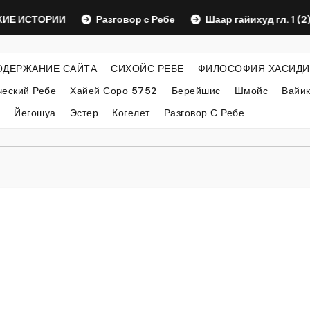
СТОРИИ
Разговор с Ребе
Шаар гайихуд гл. 1 (2)
ОДЕРЖАНИЕ САЙТА
СИХОЙС РЕБЕ
ФИЛОСОФИЯ ХАСИДИ
еский Ребе
Хайей Соро 5752
Берейшис
Шмойс
Вайи
Йегошуа
Эстер
Когелет
Разговор С Ребе