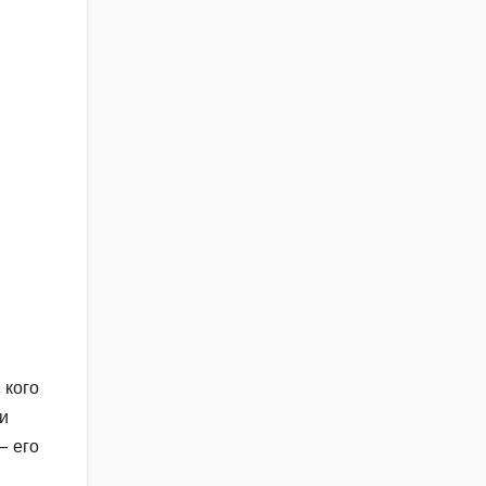
 кого
и
— его