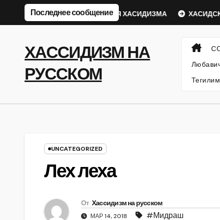
Перейти
Последнее сообщение
кий Ребе
ФИЛОСОФИЯ ХАСИДИЗМА
ХАСИДСКИЕ И
к
содержанию
ХАССИДИЗМ НА
С
Любавич
РУССКОМ
Тегилим
UNCATEGORIZED
Лех леха
От
Хассидизм на русском
#Мидраш
МАР 14, 2018