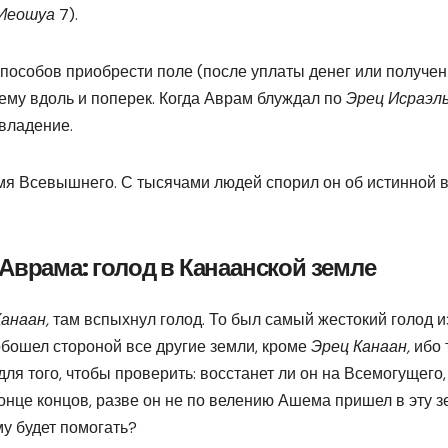
Иеошуа
7).
 способов приобрести поле (после уплаты денег или получе
 нему вдоль и поперек. Когда Аврам блуждал по
Эрец Исраэл
 владение.
Имя Всевышнего. С тысячами людей спорил он об истинной 
Аврама: голод в Канаанской земле
Ка
наан,
там вспыхнул голод. То был самый жестокий голод и
 обошел стороной все другие земли, кроме
Эрец Канаан,
ибо 
я того, чтобы проверить: восстанет ли он на Всемогущего,
 конце концов, разве он не по велению Ашема пришел в эту 
му будет помогать?