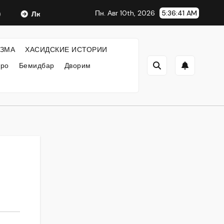
Пн. Авг 10th, 2026
5:36:42 AM
Любавический Ребе
ФИЛОСОФИЯ ХАСИДИЗМА
Х
ЗМА
ХАСИДСКИЕ ИСТОРИИ
кро
Бемидбар
Дворим