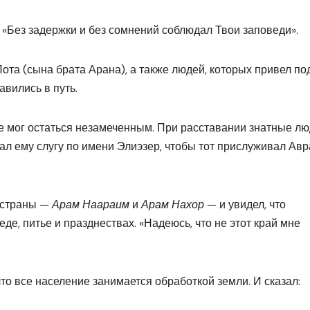
): «Без задержки и без сомнений соблюдал Твои заповеди».
ота (сына брата Арана), а также людей, которых привел по
вились в путь.
 не мог остаться незамеченным. При расставании знатные л
ал ему слугу по имени Элиэзер, чтобы тот прислуживал Авр
 страны —
Арам Наараим
и
Арам Нахор
— и увидел, что
де, питье и празднествах. «Надеюсь, что не этот край мне
что все население занимается обработкой земли. И сказал: