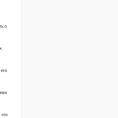
ть о
х.
 его
Леви
 что