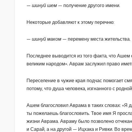
—
шинуй шем
— получение другого имени.
Некоторые добавляют к этому перечню:
—
шинуй маком
— перемену места жительства.
Последнее выводится из того факта, что Ашем с
великим народом». Аврам заслужил право иметь 
Переселение в чужие края подчас помогает смя
потому, что душа человека, изгнанного с родной
Ашем благословил Аврама в таких словах: «Я да
ты пожелаешь благословить. Твое имя Я просл
жизни Аврама. Авраму было позволено отчекан
и Сарай, а на другой — Ицхака и Ривки. Во вр