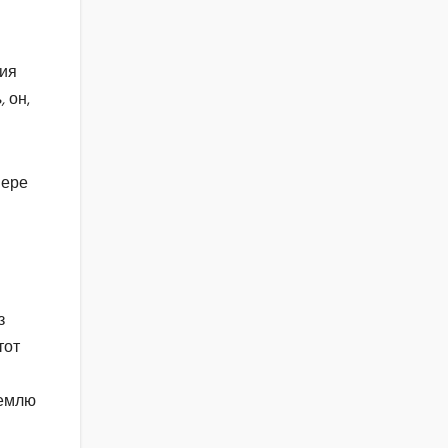
ния
ь,
он,
вере
з
тот
землю