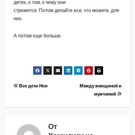
детях, о том, к чему они
стремятся. Потом делайте все, что можете, для
них.
А потом еще больше.
Навигация
Все дети Ноя
Между женщиной и
мужчиной
по
записям
От