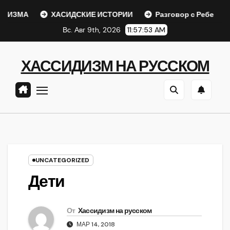
Перейти
ЗМА
ХАСИДСКИЕ ИСТОРИИ
Разговор с Ребе
Шаа
к
Вс. Авг 9th, 2026
11:57:54 AM
содержанию
ХАССИДИЗМ НА РУССКОМ
UNCATEGORIZED
Дети
От
Хассидизм на русском
МАР 14, 2018