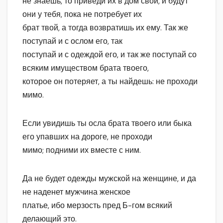
не знаешь, то приведи их в дом свой, и будут
они у тебя, пока не потребует их
брат твой, а тогда возвратишь их ему. Так же
поступай и с ослом его, так
поступай и с одеждой его, и так же поступай со
всяким имуществом брата твоего,
которое он потеряет, а ты найдешь: не проходи
мимо.
Если увидишь ты осла брата твоего или быка
его упавших на дороге, не проходи
мимо; подними их вместе с ним.
Да не будет одежды мужской на женщине, и да
не наденет мужчина женское
платье, ибо мерзость пред Б-гом всякий
делающий это.