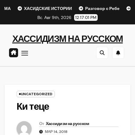
Перейти
А
ХАСИДСКИЕ ИСТОРИИ
Разговор с Ребе
Шаар 
к
Вс. Авг 9th, 2026
12:17:02 PM
содержанию
ХАССИДИЗМ НА РУССКОМ
UNCATEGORIZED
Ки теце
От
Хассидизм на русском
МАР 14, 2018