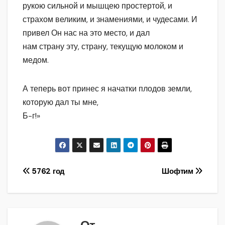
рукою сильной и мышцею простертой, и
страхом великим, и знамениями, и чудесами. И
привел Он нас на это место, и дал
нам страну эту, страну, текущую молоком и
медом.
А теперь вот принес я начатки плодов земли,
которую дал ты мне,
Б-г!»
Навигация
5762 год
Шофтим
по
записям