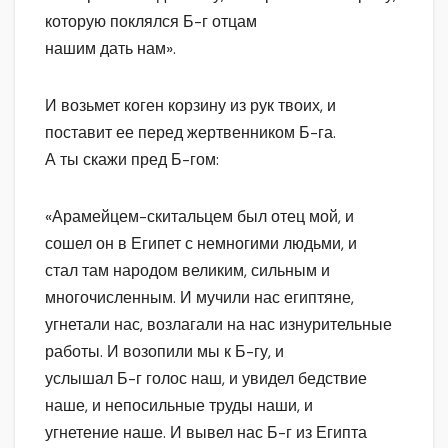
которую поклялся Б-г отцам
нашим дать нам».
И возьмет коген корзину из рук твоих, и
поставит ее перед жертвенником Б-га.
А ты скажи пред Б-гом:
«Арамейцем-скитальцем был отец мой, и
сошел он в Египет с немногими людьми, и
стал там народом великим, сильным и
многочисленным. И мучили нас египтяне,
угнетали нас, возлагали на нас изнурительные
работы. И возопили мы к Б-гу, и
услышал Б-г голос наш, и увидел бедствие
наше, и непосильные труды наши, и
угнетение наше. И вывел нас Б-г из Египта