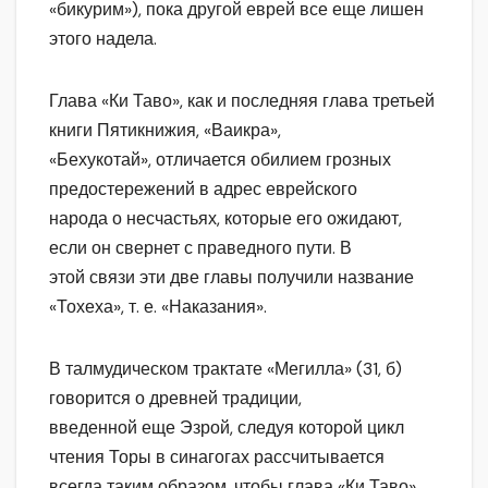
«бикурим»), пока другой еврей все еще лишен
этого надела.
Глава «Ки Таво», как и последняя глава третьей
книги Пятикнижия, «Ваикра»,
«Бехукотай», отличается обилием грозных
предостережений в адрес еврейского
народа о несчастьях, которые его ожидают,
если он свернет с праведного пути. В
этой связи эти две главы получили название
«Тохеха», т. е. «Наказания».
В талмудическом трактате «Мегилла» (31, б)
говорится о древней традиции,
введенной еще Эзрой, следуя которой цикл
чтения Торы в синагогах рассчитывается
всегда таким образом, чтобы глава «Ки Таво»