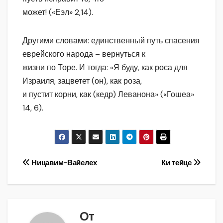
может! («Еэл» 2,14).
Другими словами: единственный путь спасения
еврейского народа – вернуться к
жизни по Торе. И тогда: «Я буду, как роса для
Израиля, зацветет (он), как роза,
и пустит корни, как (кедр) Леванона» («Гошеа»
14, 6).
Навигация
Ницавим-Вайелех
Ки тейце
по
записям
От