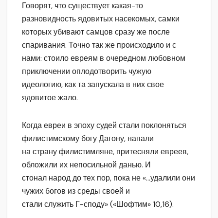
Говорят, что существует какая-то
разновидность ядовитых насекомых, самки
которых убивают самцов сразу же после
спаривания. Точно так же происходило и с
нами: стоило евреям в очередном любовном
приключении оплодотворить чужую
идеологию, как та запускала в них свое
ядовитое жало.
Когда евреи в эпоху судей стали поклоняться
филистимскому богу Дагону, напали
на страну филистимляне, притесняли евреев,
обложили их непосильной данью. И
стонал народ до тех пор, пока не «…удалили они
чужих богов из среды своей и
стали служить Г-споду» («Шофтим» 10,16).