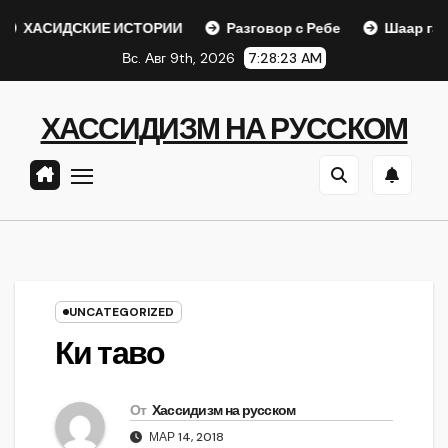
Перейти
ДСКИЕ ИСТОРИИ
Разговор с Ребе
Шаар гайихуд гл. 1
к
Вс. Авг 9th, 2026
7:28:24 AM
содержанию
ХАССИДИЗМ НА РУССКОМ
UNCATEGORIZED
Ки таво
От
Хассидизм на русском
МАР 14, 2018