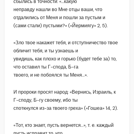
сбылись в точности: «…какую
неправду нашли во Мне отцы ваши, что
отдалились от Меня и пошли за пустым и
(сами стали) пустыми?» («Йермиягу» 2, 5).
«Зло твое накажет тебя, и отступничество твое
обличит тебя, и ты узнаешь и
увидишь, как плохо и горько (будет тебе за) то,
что оставил ты Г-спода, Б-га
твоего, и не побоялся ты Меня…».
И пророки просят народ: «Вернись, Израиль, к
Г-споду, Б-гу своему, ибо ты
споткнулся из-за твоего греха» («Гошеа» 14, 2).
«Тот, кто знает, пусть вернется…», т. е. каждый
пусть исправит то, что