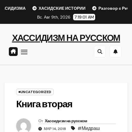
Перейти
СИДИЗМА
ХАСИДСКИЕ ИСТОРИИ
Разговор с Ребе
к
Вс. Авг 9th, 2026
7:19:01 AM
содержанию
ХАССИДИЗМ НА РУССКОМ
UNCATEGORIZED
Книга вторая
От
Хассидизм на русском
#Мидраш
МАР 14, 2018