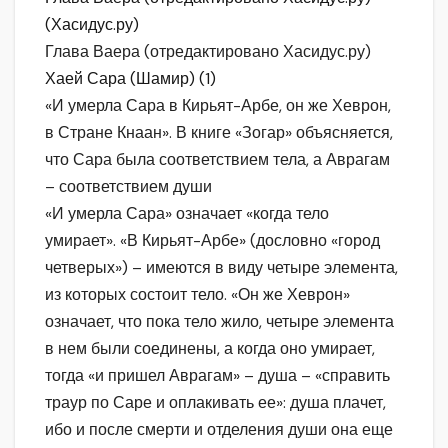
(Хасидус.ру)
Глава Ваера (отредактировано Хасидус.ру)
Хаей Сара (Шамир) (1)
«И умерла Сара в Кирьят-Арбе, он же Хеврон,
в Стране Кнаан». В книге «Зогар» объясняется,
что Сара была соответствием тела, а Аврагам
– соответствием души
«И умерла Сара» означает «когда тело
умирает». «В Кирьят-Арбе» (дословно «город
четверых») – имеются в виду четыре элемента,
из которых состоит тело. «Он же Хеврон»
означает, что пока тело жило, четыре элемента
в нем были соединены, а когда оно умирает,
тогда «и пришел Аврагам» – душа – «справить
траур по Саре и оплакивать ее»: душа плачет,
ибо и после смерти и отделения души она еще