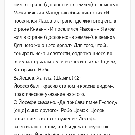
жил в стране (дословно: «в земле»), в земном»
Межиричский Магид так объясняет стих «И
поселился Яаков в стране, где жил отец его, в
стране Кнаан»: «И поселился Яаков» – Яаков
жил в стране (дословно: «в земле»), в земном.
Для чего же он это делал? Для того, чтобы
собирать искры святости, содержащиеся во
всем материальном, и возносить их к Отцу их,
Который в Небе.
Вайешев. Ханука (Шамир) (2)
Йосеф был «красив станом и красив видом»,
практическое указание из этого.
О Йосефе сказано: «Да прибавит мне Г-сподь
[еще] сына другого». Ребе Цемах-Цедек
объясняет это так: служение Йосефа
заключалось в том, чтобы делать «чужого»
«сыном». Йосеф обладал необходимой для