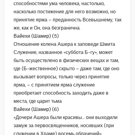
способностями ума человека, настолько,
насколько постижение для него возможно, но
принятие ярма – преданность Всевышнему, так
же, как и Он, она безгранична.
Вайехи (Шамир) (5)
Отношение колена Ашера к заповеди Шмита
Служение, названное «суббота Б-гу», может
быть осуществлено в физических вещах и там,
где (Б-жественное) скрыто – даже там, где оно
вызывает вопросы, только через принятие
ярма, – с принятием ярма служение
приобретает способность заходить даже в
места, где царит тьма
Вайехи (Шамир) (6)
«Дочери Ашера были красивы… они выходили
замуж за первосвященников, носивших (при
служении в Храме) восемь облачений».