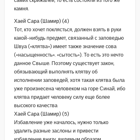
самих скрижалей, то есть состояли из того же
камня.
Хаей Сара (Шамир) (4)
Тот, кто хочет поклясться, должен взять в руки
какой-нибудь предмет, связанный с заповедью
Швуа («клятва») имеет также значение сова
(«насыщенность». «сытость»). То есть это нечто
данное Свыше. Поэтому существует закон,
обязывающий выполнять клятву об
исполнении заповедей, хотя такая клятва была
уже произнесена человеком на горе Синай, ибо
клятва придает человеку силу еще более
высокого качества
Хаей Сара (Шамир) (5)
Избавление уже началось, нужно только
удалить разные заслоны и привести
избавление внизу, видимым образом