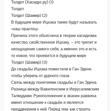
Толдот (Хасидус.ру) (1)
Толдот
Толдот (Шамир) (2)
В будущем мире Ицхака также будут называть
«наш праотец»
Причина этого объяснена в теории хасидизма:
качество, свойственное Ицхаку, – это трепет и
неощущение самого себя, а именно это и есть
то новое, что проявится в будущем мире
Толдот (Шамир) (3)
До свадьбы Ицхака поместили в Ган Эдене.
чтобы уберечь от дурного глаза
Связь между понятиями свадьбы и Ган Эдена.
Разница между Вавилонским и Иерусалимским
Талмудами. Рукоположение в званиe раввина
имеет отношение к свадьбе и является
преддверием к ней. Перед тем, как строить