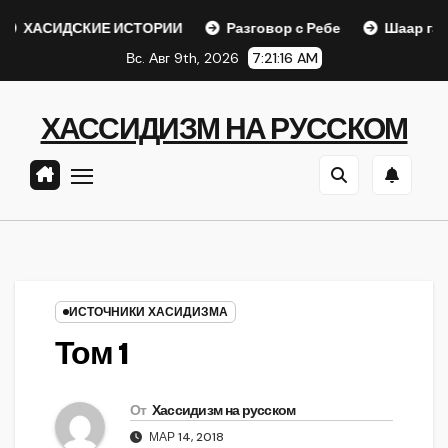
Перейти
СКИЕ ИСТОРИИ
Разговор с Ребе
Шаар гайихуд гл. 1 
к
Вс. Авг 9th, 2026
7:21:17 AM
содержанию
ХАССИДИЗМ НА РУССКОМ
ИСТОЧНИКИ ХАСИДИЗМА
Том 1
От
Хассидизм на русском
МАР 14, 2018