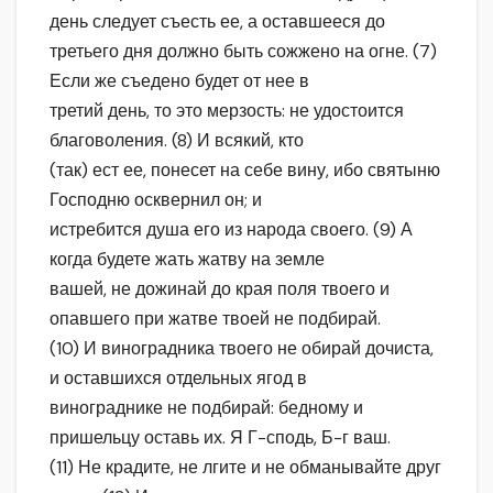
день следует съесть ее, а оставшееся до
третьего дня должно быть сожжено на огне. (7)
Если же съедено будет от нее в
третий день, то это мерзость: не удостоится
благоволения. (8) И всякий, кто
(так) ест ее, понесет на себе вину, ибо святыню
Господню осквернил он; и
истребится душа его из народа своего. (9) А
когда будете жать жатву на земле
вашей, не дожинай до края поля твоего и
опавшего при жатве твоей не подбирай.
(10) И виноградника твоего не обирай дочиста,
и оставшихся отдельных ягод в
винограднике не подбирай: бедному и
пришельцу оставь их. Я Г-сподь, Б-г ваш.
(11) Не крадите, не лгите и не обманывайте друг