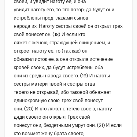
своей, и увидит наготу ее, и она
увидит наготу его, то это позор; да будут они
истреблены пред глазами сынов
народа их. Наготу сестры своей он открыл: грех
свой понесет он. (18) И если кто
ляжет с женою, страждущей очищением, и
откроет наготу ее, то (так как) он
обнажил исток ее, а она открыла истечение
кровей своих, да будут истреблены оба
они из среды народа своего. (19) И наготы
сестры матери твоей и сестры отца
твоего не открывай, ибо таковой обнажает
единокровную свою; грех свой понесут
они. (20) И кто ляжет с тетею своею, наготу
дяди своего он открыл. Грех свой
понесут они, бездетными умрут они. (21) И если
кто возьмет жену брата своего,