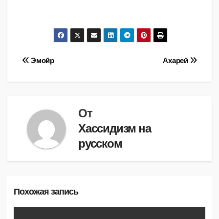
Навигация
Эмойр
Ахарей
по
записям
От
Хассидизм на
русском
Похожая запись