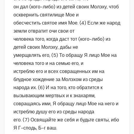
он дал (кого-либо) из детей своих Молэху, чтоб
осквернить святилище Мое и
обесчестить святое имя Мое. (4) Если же народ
земли отвратит очи свои от
человека того, когда даст тот (кого-либо) из
детей своих Молэху, дабы не
умерщвлять его, (5) То обращу Я лицо Мое на
человека того и на семью его, и
истреблю его и всех совращенных им на
блудное хождение за Молэхом из среды
народа их. (6) И на того, кто обратится к
вызывающим мертвых и к знахарям,
совращаясь ими, Я обращу лицо Мое на него и
истреблю душу его из среды народа
его. (7) Освящайте же себя и будьте святы, ибо
Я Г-сподь, Б-г ваш.