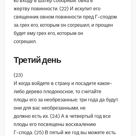
ко входу в шатер соборный: овна в
жертву повинности. (22) И искупит его
священник овном повинности пред Г-сподом
за грех его, которым он согрешил, и прощен
будет ему грех его, которым он
согрешил.
Третий день
(23)
И когда войдете в страну и посадите какое-
либо дерево плодоносное, то считайте
плоды его за необрезанные; три года да будут
они для вас необрезанными, не
должно есть их. (24) А в четвертый год все
плоды его посвящены восхвалению
Г-спода. (25) В пятый же год вы можете есть