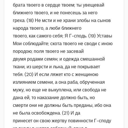
брата твоего в сердце твоем; ты увещевай
ближнего твоего, и не понесешь за него
греха. (18) Не мсти и не храни злобы на сынов
народа твоего, а люби ближнего
твоего, как самого себя; Я Г-сподь. (19) Уставы
Мои соблюдайте; скота твоего не своди с иною
породою; поля твоего не засевай
двумя родами семян; и одежда смешанной
ткани, из шерсти и льна, да не покрывает
тебя. (20) И если ляжет кто с женщиною
излиянием семени, а она раба, обрученная
мужу, но еще не выкуплена, или свобода не
дана ей, то наказание должно быть, но
смерти они не должны быть преданы, ибо она
не была освобождена. (21) И да
принесет он свою жертву повинности Г-споду