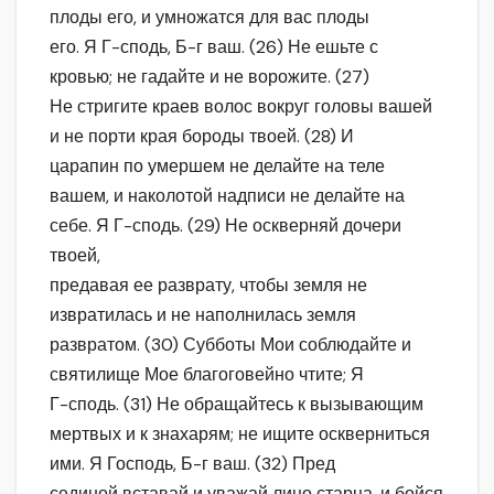
плоды его, и умножатся для вас плоды
его. Я Г-сподь, Б-г ваш. (26) Не ешьте с
кровью; не гадайте и не ворожите. (27)
Не стригите краев волос вокруг головы вашей
и не порти края бороды твоей. (28) И
царапин по умершем не делайте на теле
вашем, и наколотой надписи не делайте на
себе. Я Г-сподь. (29) Не оскверняй дочери
твоей,
предавая ее разврату, чтобы земля не
извратилась и не наполнилась земля
развратом. (30) Субботы Мои соблюдайте и
святилище Мое благоговейно чтите; Я
Г-сподь. (31) Не обращайтесь к вызывающим
мертвых и к знахарям; не ищите оскверниться
ими. Я Господь, Б-г ваш. (32) Пред
сединой вставай и уважай лицо старца, и бойся