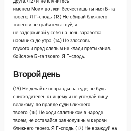
друга. (12) И не клянитесь
именем Моим во лжи: бесчестишь ты имя Б-га
твоего; Я Г-сподь. (13) Не обирай ближнего
твоего и не грабительствуй, и
не задерживай у себя на ночь заработка
наемника до утра. (14) Не злословь
глухого и пред слепым не клади претыкания;
бойся же Б-га твоего. Я Г-сподь.
Второй день
(15) Не делайте неправды на суде; не будь
снисходителен к нищему и не угождай лицу
великому: по правде суди ближнего
твоего. (16) Не ходи сплетником в народе
твоем; не оставайся равнодушным к крови
ближнего твоего. Я Г-сподь. (17) Не враждуй на