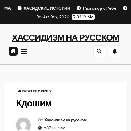
Перейти
ХАСИДСКИЕ ИСТОРИИ
Разговор с Ребе
Шаар га
к
Вс. Авг 9th, 2026
7:32:13 AM
содержанию
ХАССИДИЗМ НА РУССКОМ
UNCATEGORIZED
Кдошим
От
Хассидизм на русском
МАР 14, 2018