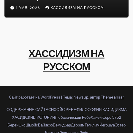
1 МАЯ, 2026
ХАССИДИЗМ НА РУССКОМ
ХАССИДИЗМ НА
РУССКОМ
Сайт работает на WordPress
|
Тема: Newsup, автор
Themeansar
СОДЕРЖАНИЕ САЙТА
СИХОЙС РЕБЕ
ФИЛОСОФИЯ ХАСИДИЗМА
ХАСИДСКИЕ ИСТОРИИ
Любавический Ребе
Хайей Соро 5752
Берейшис
Шмойс
Вайикро
Бемидбар
Дворим
Тегилим
Йегошуа
Эстер
Когелет
Разговор с Ребе