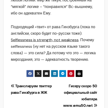
любой логики. Мир же тикун, построенный на
“мягкой” логике – “понравился” Вс-вышнему,
ибо он адекватен Ему.
Подходящий «твит» от рава Гинзбурга (пока по
английски, скоро будет по-русски тоже):
Selflessness is strength, not weakness
. Почему
selflessness (ну нет на русском языке такого
слова) — это сила? Да потому что это — логика
мироздания, это — адекватность творению.
Навигация
Транслируем твиттер
Гисеру скоро 50
рава Гинзбурга в ЖЖ
официальный сайт
по
юбиляра
записям
www.emu50.net