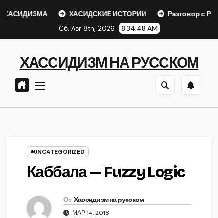
Перейти
ХАСИДИЗМА
ХАСИДСКИЕ ИСТОРИИ
Разговор с Ребе
к
Сб. Авг 8th, 2026
8:34:48 AM
содержанию
ХАССИДИЗМ НА РУССКОМ
UNCATEGORIZED
Каббала — Fuzzy Logic
От
Хассидизм на русском
МАР 14, 2018