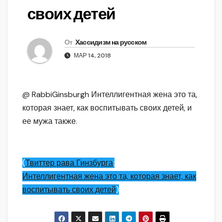
своих детей
От
Хассидизм на русском
МАР 14, 2018
@ RabbiGinsburgh Интеллигентная жена это та,
которая знает, как воспитывать своих детей, и
ее мужа также.
(
Твиттер рава Гинзбурга
:
Интеллигентная жена это та, которая знает, как
воспитывать своих детей
)