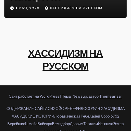
1 МАЯ, 2026
ХАССИДИЗМ НА РУССКОМ
ХАССИДИЗМ НА
РУССКОМ
Сайт работает на WordPress
|
Тема: Newsup, автор
Themeansar
СОДЕРЖАНИЕ САЙТА
СИХОЙС РЕБЕ
ФИЛОСОФИЯ ХАСИДИЗМА
ХАСИДСКИЕ ИСТОРИИ
Любавический Ребе
Хайей Соро 5752
Берейшис
Шмойс
Вайикро
Бемидбар
Дворим
Тегилим
Йегошуа
Эстер