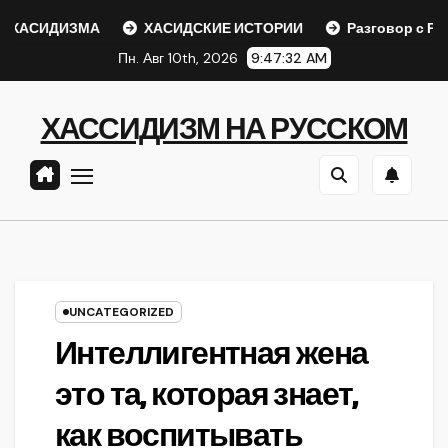
Перейти
ХАСИДИЗМА
ХАСИДСКИЕ ИСТОРИИ
Разговор с Ребе
к
Пн. Авг 10th, 2026
9:47:32 AM
содержанию
ХАССИДИЗМ НА РУССКОМ
UNCATEGORIZED
Интеллигентная жена
это та, которая знает,
как воспитывать