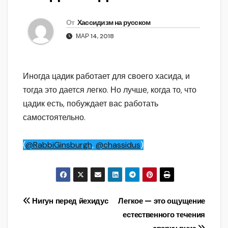
От
Хассидизм на русском
МАР 14, 2018
Иногда цадик работает для своего хасида, и
тогда это дается легко. Но лучше, когда то, что
цадик есть, побуждает вас работать
самостоятельно.
(
@RabbiGinsburgh
,
@chassidus
)
Навигация
Нигун перед йехидус
Легкое — это ощущение
естественного течения
по