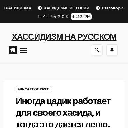
Перейти
 ХАСИДИЗМА
ХАСИДСКИЕ ИСТОРИИ
Разговор с Реб
к
Пт. Авг 7th, 2026
4:21:21 PM
содержанию
ХАССИДИЗМ НА РУССКОМ
UNCATEGORIZED
Иногда цадик работает
для своего хасида, и
тогда это дается легко.