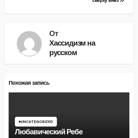
сверху вниз
записям
От
Хассидизм на
русском
Похожая запись
UNCATEGORIZED
Любавический Ребе