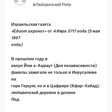
#Любавичский Ребе
Израильская газета
«Едиот
ахронот» от
4 Ияра 5717 года (5
мая
1957
года)
В прошлом году в
канун Йом а-Ацмаут (Дня независимости)
факелы зажигали не только в Иерусалиме
на
горе Герцля, но и в Цафрире (Кфар-Хабад),
любавичской деревне в долине
Лод.