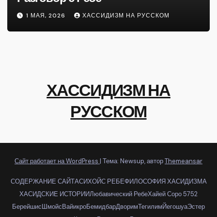
1 МАЯ, 2026
ХАССИДИЗМ НА РУССКОМ
ХАССИДИЗМ НА
РУССКОМ
Сайт работает на WordPress
|
Тема: Newsup, автор
Themeansar
СОДЕРЖАНИЕ САЙТА
СИХОЙС РЕБЕ
ФИЛОСОФИЯ ХАСИДИЗМА
ХАСИДСКИЕ ИСТОРИИ
Любавический Ребе
Хайей Соро 5752
Берейшис
Шмойс
Вайикро
Бемидбар
Дворим
Тегилим
Йегошуа
Эстер