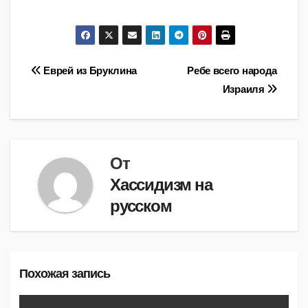
Навигация
Еврей из Бруклина
Ребе всего народа
Израиля
по
записям
От
Хассидизм на
русском
Похожая запись