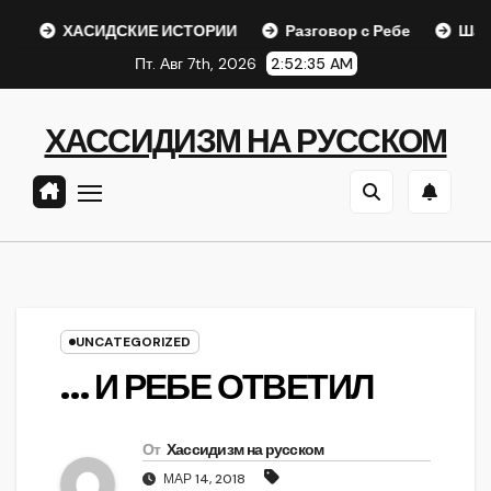
Перейти
ХАСИДСКИЕ ИСТОРИИ
Разговор с Ребе
Шаар гайих
к
Пт. Авг 7th, 2026
2:52:36 AM
содержанию
ХАССИДИЗМ НА РУССКОМ
UNCATEGORIZED
… И РЕБЕ ОТВЕТИЛ
От
Хассидизм на русском
МАР 14, 2018