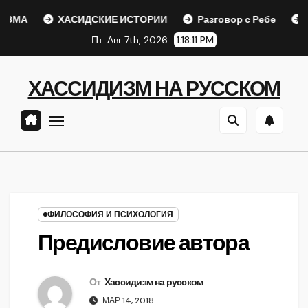
Перейти
А
ХАСИДСКИЕ ИСТОРИИ
Разговор с Ребе
Шаар г
к
Пт. Авг 7th, 2026
1:18:12 PM
содержанию
ХАССИДИЗМ НА РУССКОМ
ФИЛОСОФИЯ И ПСИХОЛОГИЯ
Предисловие автора
От
Хассидизм на русском
МАР 14, 2018