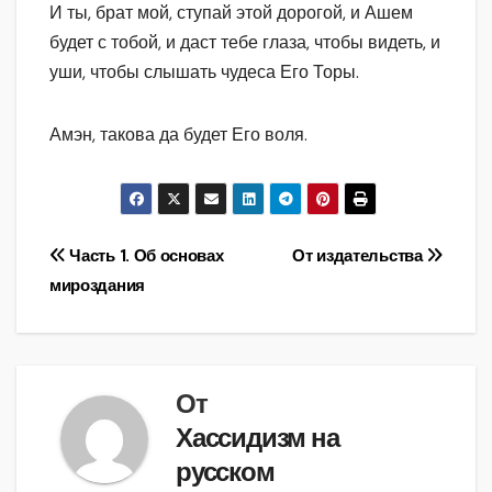
И ты, брат мой, ступай этой дорогой, и Ашем
будет с тобой, и даст тебе глаза, чтобы видеть, и
уши, чтобы слышать чудеса Его Торы.
Амэн, такова да будет Его воля.
Навигация
Часть 1. Об основах
От издательства
мироздания
по
записям
От
Хассидизм на
русском