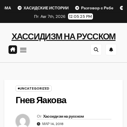
Перейти
ХАСИДСКИЕ ИСТОРИИ
Разговор с Ребе
Шаар г
к
Пт. Авг 7th, 2026
12:05:26 PM
содержанию
ХАССИДИЗМ НА РУССКОМ
UNCATEGORIZED
Гнев Яакова
От
Хассидизм на русском
МАР 14, 2018