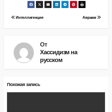
Навигация
Интеллигенция
Авраам
по
записям
От
Хассидизм на
русском
Похожая запись