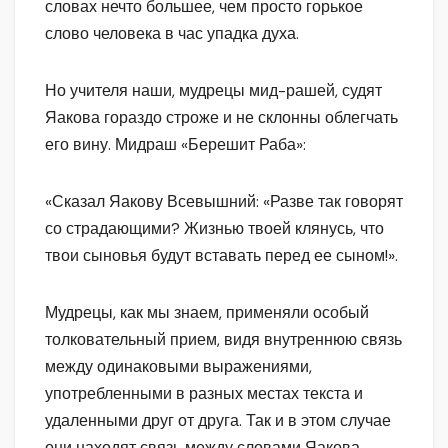
словах нечто большее, чем просто горькое
слово человека в час упадка духа.
Но учителя наши, мудрецы мид-рашей, судят
Яакова гораздо строже и не склонны облегчать
его вину. Мидраш «Берешит Раба»:
«Сказал Яакову Всевышний: «Разве так говорят
со страдающими? Жизнью твоей клянусь, что
твои сыновья будут вставать перед ее сыном!».
Мудрецы, как мы знаем, применяли особый
толковательный прием, видя внутреннюю связь
между одинаковыми выражениями,
употребленными в разных местах текста и
удаленными друг от друга. Так и в этом случае
они находят связь между словами Яакова