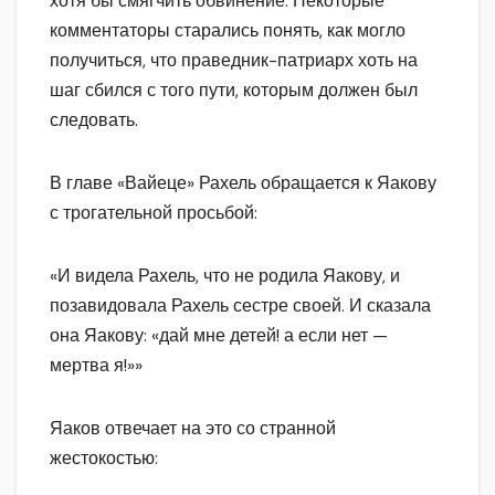
хотя бы смягчить обвинение. Некоторые
комментаторы старались понять, как могло
получиться, что праведник-патриарх хоть на
шаг сбился с того пути, которым должен был
следовать.
В главе «Вайеце» Рахель обращается к Яакову
с трогательной просьбой:
«И видела Рахель, что не родила Яакову, и
позавидовала Рахель сестре своей. И сказала
она Яакову: «дай мне детей! а если нет —
мертва я!»»
Яаков отвечает на это со странной
жестокостью: