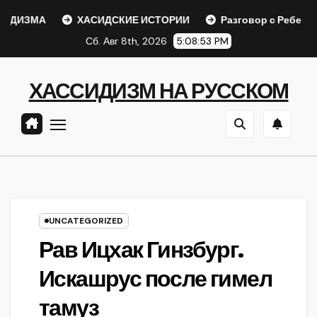
Перейти
ИЗМА
ХАСИДСКИЕ ИСТОРИИ
Разговор с Ребе
Ш
к
Сб. Авг 8th, 2026
5:08:53 PM
содержанию
ХАССИДИЗМ НА РУССКОМ
UNCATEGORIZED
Рав Ицхак Гинзбург.
Искашрус после гимел
тамуз