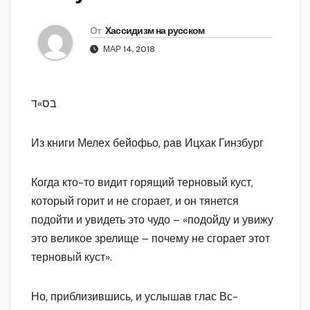
От
Хассидизм на русском
МАР 14, 2018
בס»ד
Из книги Мелех бейофьо, рав Ицхак Гинзбург
Когда кто-то видит горящий терновый куст,
который горит и не сгорает, и он тянется
подойти и увидеть это чудо – «подойду и увижу
это великое зрелище – почему не сгорает этот
терновый куст».
Но, приблизившись, и услышав глас Вс-