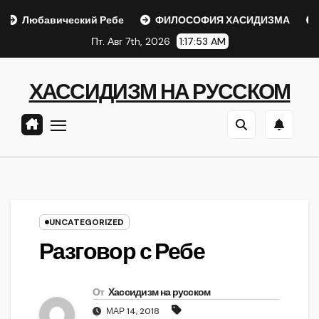
Перейти
вический Ребе
ФИЛОСОФИЯ ХАСИДИЗМА
ХАСИДСК
к
Пт. Авг 7th, 2026
1:17:54 AM
содержанию
ХАССИДИЗМ НА РУССКОМ
UNCATEGORIZED
Разговор с Ребе
От
Хассидизм на русском
МАР 14, 2018