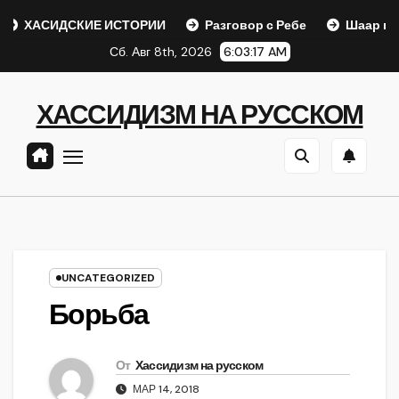
Перейти
ИДСКИЕ ИСТОРИИ
Разговор с Ребе
Шаар гайихуд гл. 
к
Сб. Авг 8th, 2026
6:03:18 AM
содержанию
ХАССИДИЗМ НА РУССКОМ
UNCATEGORIZED
Борьба
От
Хассидизм на русском
МАР 14, 2018