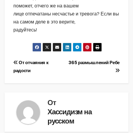
поможет, отчего же на вашем
лице отпечатаны несчастье и тревога? Если вы
на самом деле в это верите,
радуйтесь!
Навигация
От отчаяния к
365 размышлений Ребе
радости
по
записям
От
Хассидизм на
русском