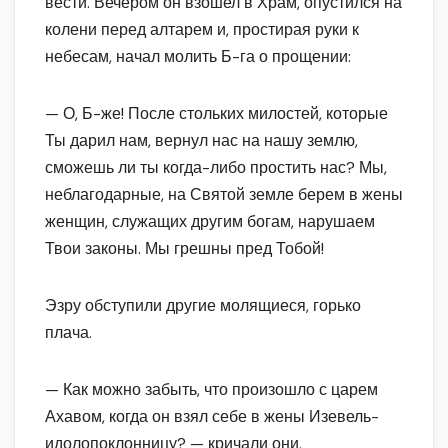
вести. Вечером он взошел в Храм, опустился на
колени перед алтарем и, простирая руки к
небесам, начал молить Б-га о прощении:
— О, Б-же! После стольких милостей, которые
Ты дарил нам, вернул нас на нашу землю,
сможешь ли ты когда-либо простить нас? Мы,
неблагодарные, на Святой земле берем в жены
женщин, служащих другим богам, нарушаем
Твои законы. Мы грешны пред Тобой!
Эзру обступили другие молящиеся, горько
плача.
— Как можно забыть, что произошло с царем
Ахавом, когда он взял себе в жены Изевель-
идолопоклонницу? — кричали они.