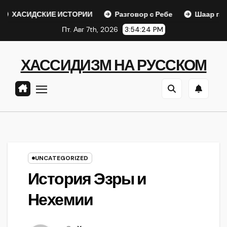
Перейти
ДСКИЕ ИСТОРИИ
Разговор с Ребе
Шаар гайихуд гл. 1 
к
Пт. Авг 7th, 2026
3:54:25 PM
содержанию
ХАССИДИЗМ НА РУССКОМ
UNCATEGORIZED
История Эзры и
Нехемии