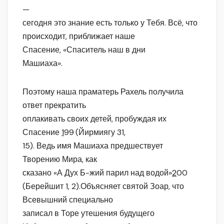
—
сегодня это знание есть только у Тебя. Всё, что
происходит, приближает наше
Спасение, «Спаситель наш в дни
Машиаха».
Поэтому наша праматерь Рахель получила
ответ прекратить
оплакивать своих детей, пробуждая их
Спасение
1
99
(Йирмиягу 31,
15). Ведь имя Машиаха предшествует
Творению Мира, как
сказано «А Дух Б-жий парил над водой»
2
00
(Берейшит 1, 2).Объясняет святой Зоар, что
Всевышний специально
записал в Торе утешения будущего