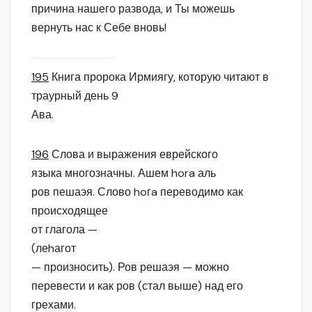
причина нашего развода, и Ты можешь
вернуть нас к Себе вновь!
195
Книга пророка Ирмиягу, которую читают в
траурный день 9
Ава.
196
Слова и выражения еврейского
языка многозначны. Ашем hora аль
ров пешаэя. Слово hoгa переводимо как
происходящее
от глагола —
(леhагот
— произносить). Ров решаэя — можно
перевести и как ров (стал выше) над его
грехами.