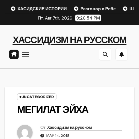
Перейти
ХАСИДСКИЕ ИСТОРИИ
Разговор с Ребе
Шаар гайихуд
к
Пт. Авг 7th, 2026
9:26:55 PM
содержанию
ХАССИДИЗМ НА РУССКОМ
UNCATEGORIZED
МЕГИЛАТ ЭЙХА
От
Хассидизм на русском
МАР 14, 2018