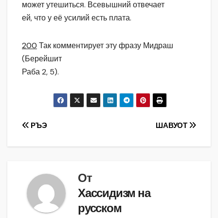
может утешиться. Всевышний отвечает
ей, что у её усилий есть плата.
200
Так комментирует эту фразу Мидраш
(Берейшит
Раба 2, 5).
Навигация
РЪЭ
ШАВУОТ
по
записям
От
Хассидизм на
русском