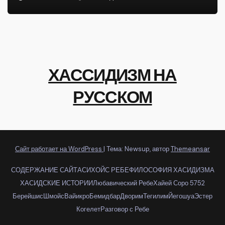
ХАССИДИЗМ НА
РУССКОМ
Сайт работает на WordPress
|
Тема: Newsup, автор
Themeansar
СОДЕРЖАНИЕ САЙТА
СИХОЙС РЕБЕ
ФИЛОСОФИЯ ХАСИДИЗМА
ХАСИДСКИЕ ИСТОРИИ
Любавический Ребе
Хайей Соро 5752
Берейшис
Шмойс
Вайикро
Бемидбар
Дворим
Тегилим
Йегошуа
Эстер
Когелет
Разговор с Ребе