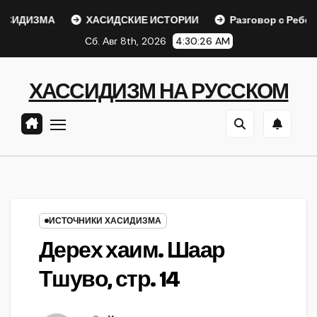
Перейти
ИДИЗМА
ХАСИДСКИЕ ИСТОРИИ
Разговор с Ребе
к
Сб. Авг 8th, 2026
4:30:26 AM
содержанию
ХАССИДИЗМ НА РУССКОМ
ИСТОЧНИКИ ХАСИДИЗМА
Дерех хаим. Шаар
Тшуво, стр. 14