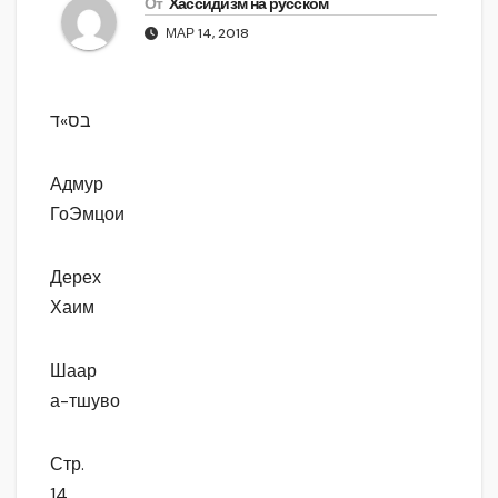
От
Хассидизм на русском
МАР 14, 2018
בס»ד
Адмур
ГоЭмцои
Дерех
Хаим
Шаар
а-тшуво
Стр.
14