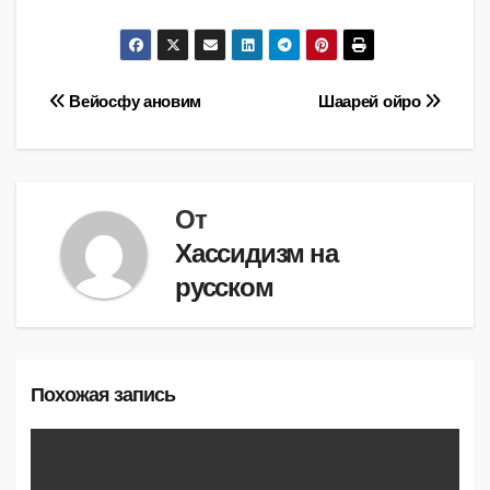
Навигация
Вейосфу ановим
Шаарей ойро
по
записям
От
Хассидизм на
русском
Похожая запись