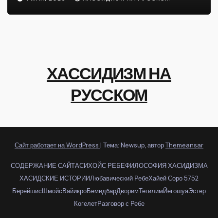
ХАССИДИЗМ НА
РУССКОМ
Сайт работает на WordPress
|
Тема: Newsup, автор
Themeansar
СОДЕРЖАНИЕ САЙТА
СИХОЙС РЕБЕ
ФИЛОСОФИЯ ХАСИДИЗМА
ХАСИДСКИЕ ИСТОРИИ
Любавический Ребе
Хайей Соро 5752
Берейшис
Шмойс
Вайикро
Бемидбар
Дворим
Тегилим
Йегошуа
Эстер
Когелет
Разговор с Ребе