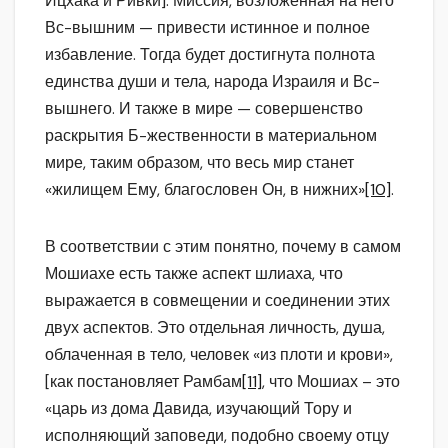
Ицхака и Ривки]. Миссия, возложенная на него
Вс-вышним — привести истинное и полное
избавление. Тогда будет достигнута полнота
единства души и тела, народа Израиля и Вс-
вышнего. И также в мире — совершенство
раскрытия Б-жественности в материальном
мире, таким образом, что весь мир станет
«жилищем Ему, благословен Он, в нижних»
[10]
.
В соответствии с этим понятно, почему в самом
Мошиахе есть также аспект шлиаха, что
выражается в совмещении и соединении этих
двух аспектов. Это отдельная личность, душа,
облаченная в тело, человек «из плоти и крови»,
[как постановляет Рамбам
[11]
, что Мошиах – это
«царь из дома Давида, изучающий Тору и
исполняющий заповеди, подобно своему отцу