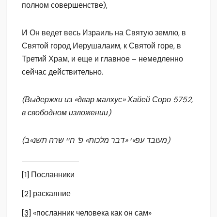
полном совершенстве),
И Он ведет весь Израиль на Святую землю, в
Святой город Иерушалаим, к Святой горе, в
Третий Храм, и еще и главное – немедленно
сейчас действительно.
(Выдержки из «двар малхус» Хайей Соро 5752,
в свободном изложении)
(מעובד עפ»י «דבר מלכות» פ’ חיי שרה תשנ»ב)
[1]
Посланники
[2]
раскаяние
[3]
«посланник человека как он сам»