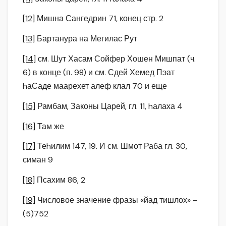
[12]
Мишна Сангедрин 71, конец стр. 2
[13]
Бартанура на Мегилас Рут
[14]
см. Шут Хасам Сойфер Хошен Мишпат (ч.
6) в конце (п. 98) и см. Сдей Хемед Пэат
hаСаде маарехет алеф клал 70 и еще
[15]
Рамбам, Законы Царей, гл. 11, hалаха 4
[16]
Там же
[17]
Теhилим 147, 19. И см. Шмот Раба гл. 30,
симан 9
[18]
Псахим 86, 2
[19]
Числовое значение фразы «йад тишлох» –
(5)752