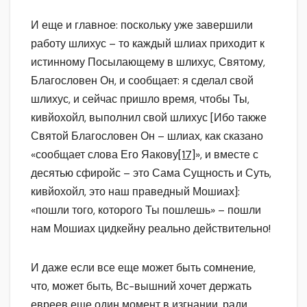
И еще и главное: поскольку уже завершили
работу шлихус – то каждый шлиах приходит к
истинному Посылающему в шлихус, Святому,
Благословен Он, и сообщает: я сделал свой
шлихус, и сейчас пришло время, чтобы Ты,
кивйохойл, выполнил свой шлихус [Ибо также
Святой Благословен Он – шлиах, как сказано
«сообщает слова Его Яакову
[17]
», и вместе с
десятью сфиройс – это Сама Сущность и Суть,
кивйохойл, это наш праведный Мошиах]:
«пошли того, которого Ты пошлешь» – пошли
нам Мошиах цидкейну реально действительно!
И даже если все еще может быть сомнение,
что, может быть, Вс-вышний хочет держать
евреев еще один момент в изгнании, ради