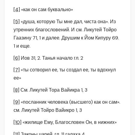
[4]
«как он сам буквально»
[5]
«душа, которую Ты мне дал, чиста она». Из
утренних благословений. И см. Ликутей Тойро
Гаазину 71, 1 и далее. Друшим к Йом Кипуру 69.
1 и еще.
[6]
Иов 31, 2. Танья начало гл. 2
[7]
«ты сотворил ее, ты создал ее, ты вдохнул
ее»
[8]
См. Ликутей Тора Вайикра 1, 3
[9]
«посланник человека (высшего) как он сам».
см. Ликутей Тойро Вайикро 1, 3
[10]
«жилище Ему, Благословен Он, в нижних»
[11]
Законы царей, гл. 11 галаха 4