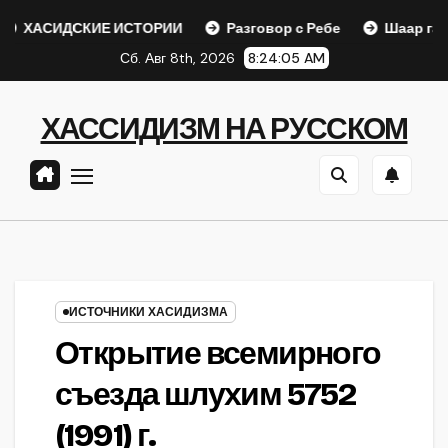
Перейти
ДСКИЕ ИСТОРИИ
Разговор с Ребе
Шаар гайихуд гл. 1 
к
Сб. Авг 8th, 2026
8:24:06 AM
содержанию
ХАССИДИЗМ НА РУССКОМ
ИСТОЧНИКИ ХАСИДИЗМА
Открытие всемирного
съезда шлухим 5752
(1991) г.