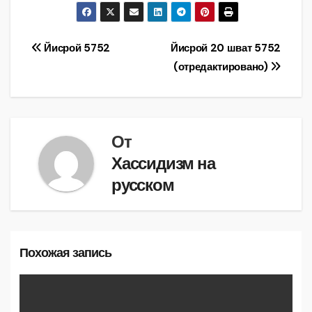
Навигация
Йисрой 5752
Йисрой 20 шват 5752
(отредактировано)
по
записям
От
Хассидизм на
русском
Похожая запись