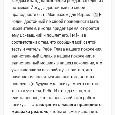
каждом и каждом поколении рождается один из
потомков Йегуды, достойный по своей
праведности быть Мошиахом для Израиля
[13]
»,
«один, достойный по своей праведности быть
избавителем, и когда придет время, откроется
ему Вс-вышний и пошлет его…
[14]
», и в
соответствии с тем, что сообщил мой святой
тесть и учитель, Ребе, Глава нашего поколения,
единственный шлиах в нашем поколении, и
единственный мошиах в нашем поколении, что
уже завершили всю работу – понятно, что
начинает исполняться «пошли того, кого ты
пошлешь (в будущем)», шлихус моего святого
тестя и учителя, Ребе. И отсюда ясно, что
единственное, что осталось сейчас в работе
шлихус, — это
встретить нашего праведного
мошиаха реально
, чтобы он смог исполнить