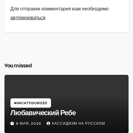
Для отправки комментария вам необходимо
авторизоваться
.
You missed
UNCATEGORIZED
Любавический Ребе
6 МАЯ, 2026
ХАССИДИЗМ НА РУССКОМ