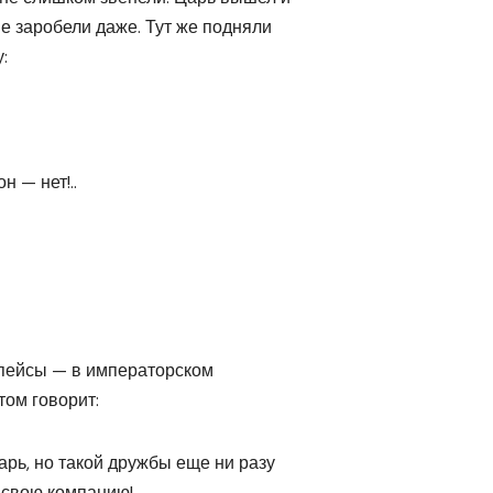
не заробели даже. Тут же подняли
:
н — нет!..
 пейсы — в им­ператорском
том говорит:
рь, но такой дружбы еще ни разу
 свою компанию!.