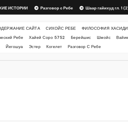
ИСТОРИИ
Разговор с Ребе
Шаар гайихуд гл. 1 (2)
ОДЕРЖАНИЕ САЙТА
СИХОЙС РЕБЕ
ФИЛОСОФИЯ ХАСИДИ
еский Ребе
Хайей Соро 5752
Берейшис
Шмойс
Вайи
Йегошуа
Эстер
Когелет
Разговор С Ребе