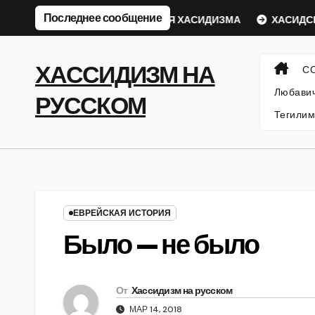
Перейти
Последнее сообщение
еский Ребе
ФИЛОСОФИЯ ХАСИДИЗМА
ХАСИДСКИЕ 
к
содержанию
ХАССИДИЗМ НА
С
Любавич
РУССКОМ
Тегилим
ЕВРЕЙСКАЯ ИСТОРИЯ
Было — не было
От
Хассидизм на русском
МАР 14, 2018