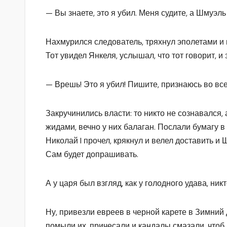
— Вы знаете, это я убил. Меня судите, а Шмуэль 
Нахмурился следователь, тряхнул эполетами и 
Тот увидел Янкеля, услышал, что тот говорит, и
— Врешь! Это я убил! Пишите, признаюсь во всем
Закручинились власти: то никто не сознавался, 
жидами, вечно у них балаган. Послали бумагу в 
Николай I прочел, крякнул и велел доставить и 
Сам будет допрашивать.
А у царя был взгляд, как у голодного удава, никт
Ну, привезли евреев в черной карете в Зимний 
помыли их, причесали и кандалы смазали, чтоб