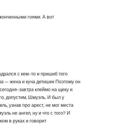
кончен­ными гоями. А вот
дрался с кем-то и пришиб того
ма — жена и куча детишек Поэтому он
 сегодня-завтра клеймо на щеку и
го, допустим, Шмуэль. И был у
ель, узнав про арест, не мог места
уэль не ангел, ну и что с того? И
ком в руках и говорит