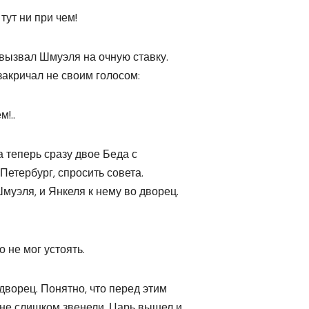
тут ни при чем!
вызвал Шмуэля на очную ставку.
 закричал не своим голосом:
!..
а теперь сразу двое Беда с
Петербург, спросить совета.
Шмуэля, и Янкеля к нему во дворец.
о не мог устоять.
дворец. Понятно, что перед этим
 не слишком звенели. Царь вышел и