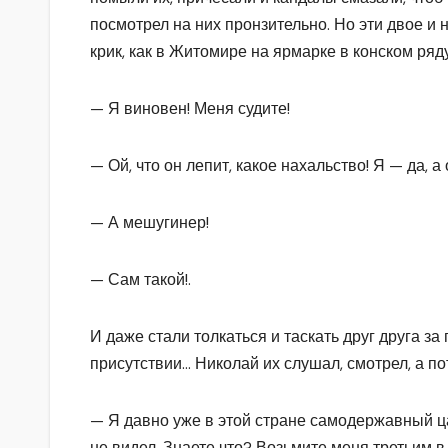
посмотрел на них пронзительно. Но эти двое и 
крик, как в Жи­томире на ярмарке в конском ряду
— Я виновен! Меня судите!
— Ой, что он лепит, какое нахальство! Я — да, а о
— А мешугинер!
— Сам такой!.
И даже стали толкаться и таскать друг друга за
присутствии… Николай их слушал, смотрел, а по
— Я давно уже в этой стране самодержавный ца
не видел. Знаете что? Возьмите меня третьим в