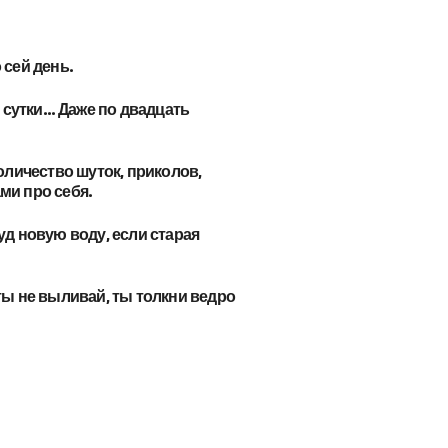
 сей день.
в сутки… Даже по двадцать
оличество шуток, приколов,
ми про себя.
уд новую воду, если старая
ты не выливай, ты толкни ведро