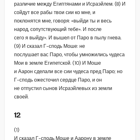
различие между Египтянами и Исраэйлем. (8) И
сойдут все рабы твои сии ко мне, и
поклонятся мне, говоря: «выйди ты и весь
народ, сопутствующий тебе». И после
сего я выйду». И вышел от Паро в пылу гнева.
(9) И сказал Г-сподь Моше: не
послушает вас Паро, чтобы умножились чудеса
Мои в земле Египетской. (10) И Моше
и Аарон сделали все сии чудеса пред Паро; но
Г-сподь ожесточил сердце Паро, и он
не отпустил сынов Исраэйлевых из земли
своей.
12
(1)
И сказал Г-сподь Моше и Аарону в земле