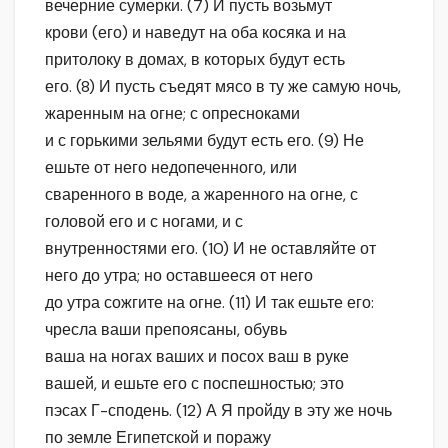
вечерние сумерки. (7) И пусть возьмут
крови (его) и наведут на оба косяка и на
притолоку в домах, в которых будут есть
его. (8) И пусть съедят мясо в ту же самую ночь,
жаренным на огне; с опресноками
и с горькими зельями будут есть его. (9) Не
ешьте от него недопеченного, или
сваренного в воде, а жаренного на огне, с
головой его и с ногами, и с
внутренностями его. (10) И не оставляйте от
него до утра; но оставшееся от него
до утра сожгите на огне. (11) И так ешьте его:
чресла ваши препоясаны, обувь
ваша на ногах ваших и посох ваш в руке
вашей, и ешьте его с поспешностью; это
пэсах Г-сподень. (12) А Я пройду в эту же ночь
по земле Египетской и поражу