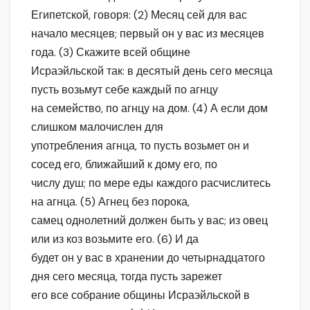
Египетской, говоря: (2) Месяц сей для вас
начало месяцев; первый он у вас из месяцев
года. (3) Скажите всей общине
Исраэйльской так: в десятый день сего месяца
пусть возьмут себе каждый по агнцу
на семейство, по агнцу на дом. (4) А если дом
слишком малочислен для
употребления агнца, то пусть возьмет он и
сосед его, ближайший к дому его, по
числу душ; по мере еды каждого расчислитесь
на агнца. (5) Агнец без порока,
самец однолетний должен быть у вас; из овец
или из коз возьмите его. (6) И да
будет он у вас в хранении до четырнадцатого
дня сего месяца, тогда пусть зарежет
его все собрание общины Исраэйльской в