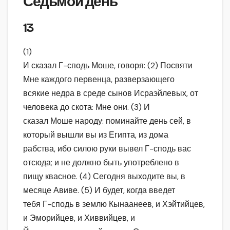
Седьмой день
13
(1)
И сказал Г-сподь Моше, говоря: (2) Посвяти
Мне каждого первенца, разверзающего
всякие недра в среде сынов Исраэйлевых, от
человека до скота: Мне они. (3) И
сказал Моше народу: поминайте день сей, в
который вышли вы из Египта, из дома
рабства, ибо силою руки вывел Г-сподь вас
отсюда; и не должно быть употреблено в
пищу квасное. (4) Сегодня выходите вы, в
месяце Авиве. (5) И будет, когда введет
тебя Г-сподь в землю Кынаанеев, и Хэйтийцев,
и Эморийцев, и Хиввийцев, и