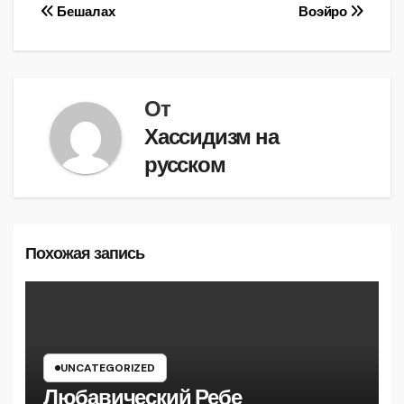
Навигация
Бешалах
Воэйро
по
записям
От
Хассидизм на
русском
Похожая запись
UNCATEGORIZED
Любавический Ребе