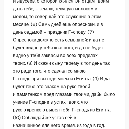
Йывусеев, о которой клялся Он отцам твоим
дать тебе, – землю, текущую молоком и
медом, то совершай это служение в этом
месяце. (6) Семь дней ешь опресноки, и в
день седьмой – праздник Г-споду. (7)
Опресноки должно есть семь дней; и да не
будет видно у тебя квасного, и да не будет
видно у тебя заквасы во всех пределах
твоих. (8) И скажи сыну твоему в тот день так:
это ради того, что сделал со мною
Г-сподь при выходе моем из Египта. (9) И да
будет тебе это знаком на руке твоей
и памятником пред глазами твоими, дабы было
учение Г-сподне в устах твоих, что
рукою крепкою вывел тебя Г-сподь из Египта.
(10) Соблюдай же устав сей в
назначенное для него время, из года в год.