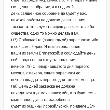
будет из среды Исраэйля. (16) И в первый день
священное собрание, и в седьмой
день священное собрание да будет у вас:
никакой работы не должно делать в них;
только то, что служит пищею для какого-либо
существа, одно то можно делать вам.
(17) Соблюдайте (заповедь об) опресноках; ибо
в сей самый день Я вывел ополчения
ваши из земли Египетской; и соблюдайте день
сей в роды ваши как установление
вечное. (18) С четырнадцатого дня первого
месяца, с вечера, ешьте опресноки до
вечера двадцать первого дня того же месяца.
(19) Семь дней закваска не должна
находиться в домах ваших; ибо, кто будет есть
квашенное, душа та истреблена
будет из общины Исраэйльской, пришелец (ли