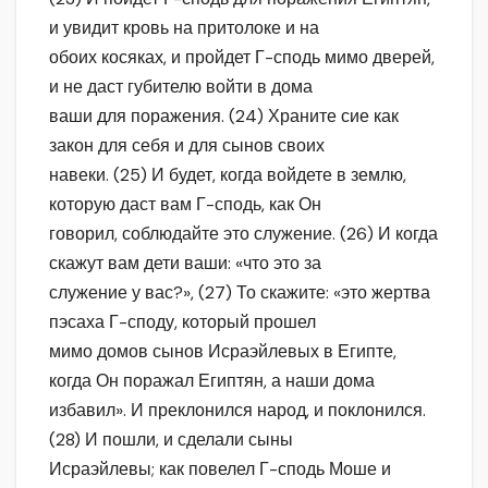
и увидит кровь на притолоке и на
обоих косяках, и пройдет Г-сподь мимо дверей,
и не даст губителю войти в дома
ваши для поражения. (24) Храните сие как
закон для себя и для сынов своих
навеки. (25) И будет, когда войдете в землю,
которую даст вам Г-сподь, как Он
говорил, соблюдайте это служение. (26) И когда
скажут вам дети ваши: «что это за
служение у вас?», (27) То скажите: «это жертва
пэсаха Г-споду, который прошел
мимо домов сынов Исраэйлевых в Египте,
когда Он поражал Египтян, а наши дома
избавил». И преклонился народ, и поклонился.
(28) И пошли, и сделали сыны
Исраэйлевы; как повелел Г-сподь Моше и