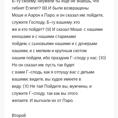
Б-гу своему; неужели ты еще не знаешь, что
гибнет Египет? (8) И были возвращены
Моше и Аарон к Паро, и он сказал им: пойдите,
служите Господу, Б-гу вашему; кто
же и кто пойдет? (9) И сказал Моше: с нашими
юношами и с нашими стариками
пойдем, с сыновьями нашими и с дочерьми
нашими, и с мелким и крупным скотом
нашим пойдем, ибо праздник Г-споду у нас. (10)
Но он сказал им: пусть так будет
с вами Г-сподь, как я отпущу вас с детьми
вашими; видите, вы худое имеете в
виду. (11) Не так! Пойдите вы, мужчины, и
служите Г-споду, так как вы этого
желаете. И выгнали их от Паро.
Второй