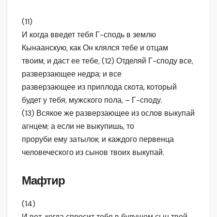
(11)
И когда введет тебя Г-сподь в землю
Кынаанскую, как Он клялся тебе и отцам
твоим, и даст ее тебе, (12) Отделяй Г-споду все,
разверзающее недра; и все
разверзающее из приплода скота, который
будет у тебя, мужского пола, – Г-споду.
(13) Всякое же разверзающее из ослов выкупай
агнцем; а если не выкупишь, то
проруби ему затылок; и каждого первенца
человеческого из сынов твоих выкупай.
Мафтир
(14)
И вот, когда спросит тебя в будущем сын твой,