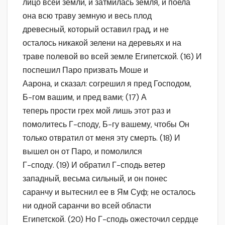
лицо всей земли, и затмилась земля, и поела
она всю траву земную и весь плод
древесный, который оставил град, и не
осталось никакой зелени на деревьях и на
траве полевой во всей земле Египетской. (16) И
поспешил Паро призвать Моше и
Аарона, и сказал: согрешил я пред Господом,
Б-гом вашим, и пред вами; (17) А
теперь прости грех мой лишь этот раз и
помолитесь Г-споду, Б-гу вашему, чтобы Он
только отвратил от меня эту смерть. (18) И
вышел он от Паро, и помолился
Г-споду. (19) И обратил Г-сподь ветер
западный, весьма сильный, и он понес
саранчу и вытеснил ее в Ям Суф; не осталось
ни одной саранчи во всей области
Египетской. (20) Но Г-сподь ожесточил сердце