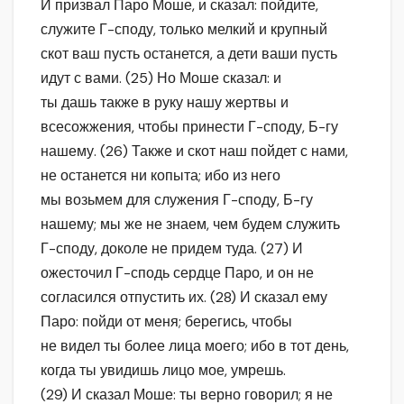
И призвал Паро Моше, и сказал: пойдите,
служите Г-споду, только мелкий и крупный
скот ваш пусть останется, а дети ваши пусть
идут с вами. (25) Но Моше сказал: и
ты дашь также в руку нашу жертвы и
всесожжения, чтобы принести Г-споду, Б-гу
нашему. (26) Также и скот наш пойдет с нами,
не останется ни копыта; ибо из него
мы возьмем для служения Г-споду, Б-гу
нашему; мы же не знаем, чем будем служить
Г-споду, доколе не придем туда. (27) И
ожесточил Г-сподь сердце Паро, и он не
согласился отпустить их. (28) И сказал ему
Паро: пойди от меня; берегись, чтобы
не видел ты более лица моего; ибо в тот день,
когда ты увидишь лицо мое, умрешь.
(29) И сказал Моше: ты верно говорил; я не