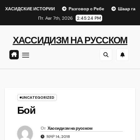
Перейти
СКИЕ ИСТОРИИ
Разговор с Ребе
Шаар гайихуд гл. 1 (
к
Пт. Авг 7th, 2026
2:45:25 PM
содержанию
ХАССИДИЗМ НА РУССКОМ
UNCATEGORIZED
Бой
От
Хассидизм на русском
МАР 14, 2018