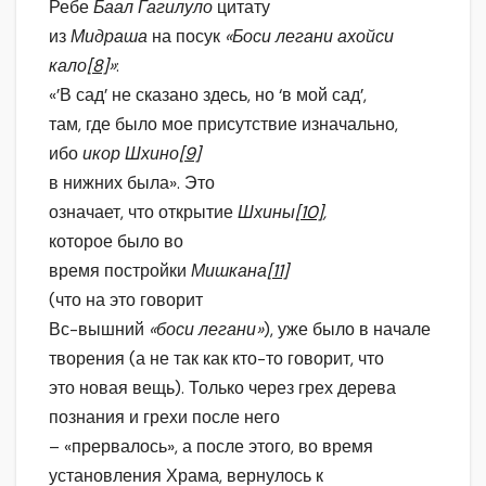
Ребе
Баал Гагилуло
цитату
из
Мидраша
на посук
«Боси легани ахойси
кало
[8]
»
:
«’В сад’ не сказано здесь, но ‘в мой сад’,
там, где было мое присутствие изначально,
ибо
икор Шхино
[9]
в нижних была». Это
означает, что открытие
Шхины
[10]
,
которое было во
время постройки
Мишкана
[11]
(что на это говорит
Вс-вышний
«боси легани»
), уже было в начале
творения (а не так как кто-то говорит, что
это новая вещь). Только через грех дерева
познания и грехи после него
– «прервалось», а после этого, во время
установления Храма, вернулось к