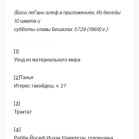
(Боси леГани алеф в приложениях, Из беседы
10 швата и
субботы главы Бешалах 5729 (1969) г.)
[1]
Уход из материального мира
[2]
Танья
Игерес гакойдеш, ч. 27
[3]
Трактат
[4]
Рабби Йосеф Ицхак Шнеерсон, годовщина