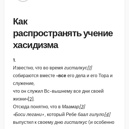
Как
распространять учение
хасидизма
1.
Известно, что во время
гисталкус
[1]
собираются вместе «
все
его дела и его Тора и
служение,
что он служил Вс-вышнему все дни своей
жизни»
[2]
.
Отсюда понятно, что в
Маамар
[3]
«Боси легани» ,
который Ребе
баал гилуло
[4]
выпустил к своему дню
гисталкус
(и особенно