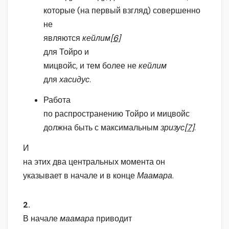
которые (на первый взгляд) совершенно
не
являются
кейлим
[6]
для Тойро и
мицвойс, и тем более не
кейлим
для
хасидус
.
Работа
по распространению Тойро и мицвойс
должна быть с максимальным
зризус
[7]
.
И
на этих два центральных момента он
указывает в начале и в конце
Маамара
.
2.
В начале
маамара
приводит