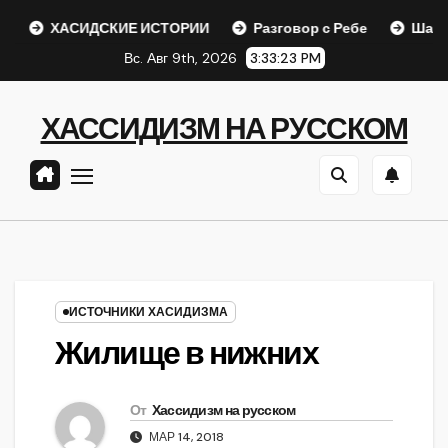
Перейти
ХАСИДСКИЕ ИСТОРИИ
Разговор с Ребе
Шаар гайихуд
к
Вс. Авг 9th, 2026
3:33:24 PM
содержанию
ХАССИДИЗМ НА РУССКОМ
ИСТОЧНИКИ ХАСИДИЗМА
Жилище в нижних
От
Хассидизм на русском
МАР 14, 2018