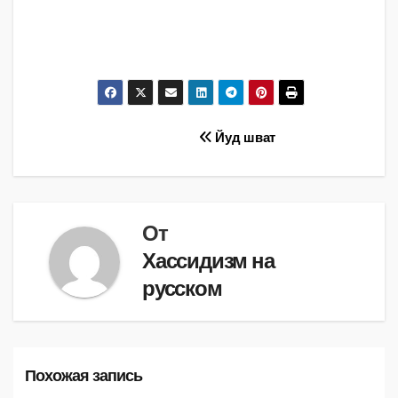
Навигация
Йуд шват
по
записям
От
Хассидизм на
русском
Похожая запись