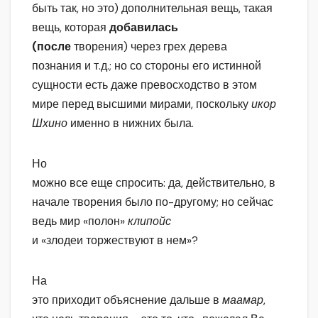
быть так, но это) дополнительная вещь, такая
вещь, которая
добавилась
(после
творения) через грех дерева
познания и т.д.; но со стороны его истинной
сущности есть даже превосходство в этом
мире перед высшими мирами, поскольку
икор
Шхино
именно в нижних была.
Но
можно все еще спросить: да, действительно, в
начале творения было по-другому; но сейчас
ведь мир «полон»
клипойс
и «злодеи торжествуют в нем»?
На
это приходит объяснение дальше в
маамар
,