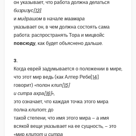
он указывает, что работа должна делаться
бизризус
[13]
;
и
мидрашом
в начале
маамара
указывает он, в чем должна состоять сама
работа: распространять Тора и мицвойс
повсюду
, как будет объяснено дальше.
3.
Когда еврей задумывается о положении в мире,
что этот мир ведь (как Алтер Ребе
[14]
говорит) «полон
клип
[15]
и ситра ахра
[16]
»,
это означает, что каждая точка этого мира
полна
клипот
; до
такой степени, что имя этого мира – а имя
всякой вещи указывает на ее сущность, – это
«мир
клипот и ситра