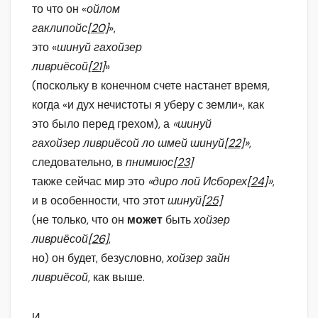
то что он «
ойлом
гаклипойс
[20]
»,
это «
шинуй гахойзер
ливриёсой
[21]
»
(поскольку в конечном счете настанет время,
когда «и дух нечистоты я уберу с земли», как
это было перед грехом), а
«шинуй
гахойзер ливриёсой ло шмей шинуй
[22]
»
,
следовательно, в
пнимиюс
[23]
также сейчас мир это
«диро лой Исборех
[24]
»
,
и в особенности, что этот
шинуй
[25]
(не только, что он
может
быть
хойзер
ливриёсой
[26]
,
но) он будет, безусловно,
хойзер зайн
ливриёсой
, как выше.
И,