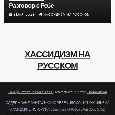
Разговор с Ребе
1 МАЯ, 2026
ХАССИДИЗМ НА РУССКОМ
ХАССИДИЗМ НА
РУССКОМ
Сайт работает на WordPress
|
Тема: Newsup, автор
Themeansar
СОДЕРЖАНИЕ САЙТА
СИХОЙС РЕБЕ
ФИЛОСОФИЯ ХАСИДИЗМА
ХАСИДСКИЕ ИСТОРИИ
Любавический Ребе
Хайей Соро 5752