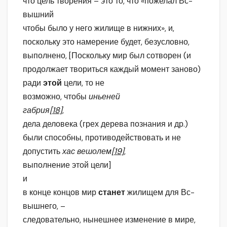
что цель творения – это то, что «пожелал Вс-
вышний
чтобы было у него жилище в нижних», и,
поскольку это намерение будет, безусловно,
выполнено, [Поскольку мир был сотворен (и
продолжает твориться каждый момент заново)
ради
этой
цели, то не
возможно, чтобы
иньеней
габрия
[18]
,
дела деловека (грех дерева познания и др.)
были способны, противодействовать и не
допустить
хас вешолем
[19]
,
выполнение этой цели]
и
в конце концов мир
станет
жилищем для Вс-
вышнего, –
следовательно, нынешнее изменение в мире,