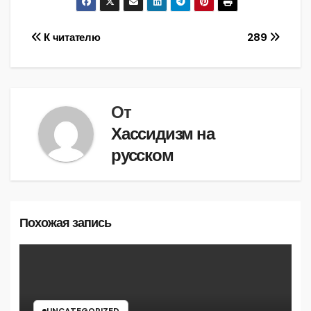
Навигация
К читателю
289
по
записям
От
Хассидизм на
русском
Похожая запись