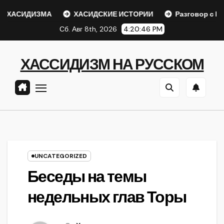
Перейти
ХАСИДИЗМА
ХАСИДСКИЕ ИСТОРИИ
Разговор с Ребе
к
Сб. Авг 8th, 2026
4:20:46 PM
содержанию
ХАССИДИЗМ НА РУССКОМ
UNCATEGORIZED
Беседы на темы
недельных глав Торы