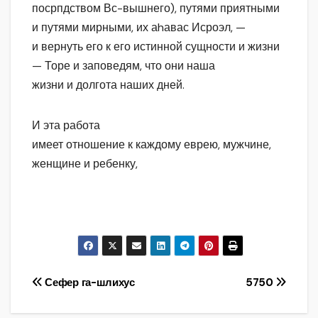
посрпдством Вс-вышнего), путями приятными
и путями мирными, их аhавас Исроэл, —
и вернуть его к его истинной сущности и жизни
— Торе и заповедям, что они наша
жизни и долгота наших дней.
И эта работа
имеет отношение к каждому еврею, мужчине,
женщине и ребенку,
Навигация
Сефер га-шлихус
5750
по