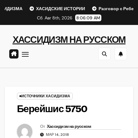
Перейти
ДИЗМА
ХАСИДСКИЕ ИСТОРИИ
Разговор с Ребе
к
Сб. Авг 8th, 2026
8:06:09 AM
содержанию
ХАССИДИЗМ НА РУССКОМ
ИСТОЧНИКИ ХАСИДИЗМА
Берейшис 5750
От
Хассидизм на русском
МАР 14, 2018