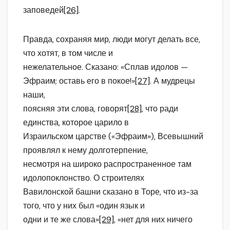
заповедей
[26]
.
Правда, сохраняя мир, люди могут делать все,
что хотят, в том числе и
нежелательное. Сказано: «Сплав идолов —
Эфраим; оставь его в покое!»
[27]
. А мудрецы
наши,
поясняя эти слова, говорят
[28]
, что ради
единства, которое царило в
Израильском царстве («Эфраим»), Всевышний
проявлял к нему долготерпение,
несмотря на широко распространенное там
идолопоклонство. О строителях
Вавилонской башни сказано в Торе, что из-за
того, что у них был «один язык и
одни и те же слова»
[29]
, «нет для них ничего