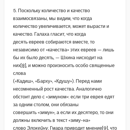
5. Поскольку количество и качество
взаимосвязаны, мы видим, что когда
количество увеличивается, может вырасти и
качество. Галаха гласит, что когда
десять евреев собираются вместе, то
независимо от «качества» этих евреев — лишь
бы их было десять, — Шхина нисходит на
них
[8]
, и можно произносить особо священные
слова
(«Кадиш», «Барху», «Кдушу»). Перед нами
несомненный рост качества. Аналогично
обстоит дело с «зимуном»: если три еврея едят
за одним столом, они обязаны
совершить «зимун», а если их десятеро, то они
должны включить в текст «зиму-на»
слово
Элокейну.
Гмара приводит мнение
[9]
, что