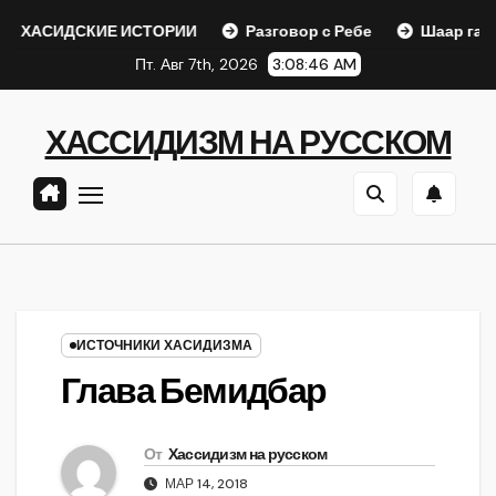
Перейти
ДСКИЕ ИСТОРИИ
Разговор с Ребе
Шаар гайихуд гл. 1
к
Пт. Авг 7th, 2026
3:08:47 AM
содержанию
ХАССИДИЗМ НА РУССКОМ
ИСТОЧНИКИ ХАСИДИЗМА
Глава Бемидбар
От
Хассидизм на русском
МАР 14, 2018