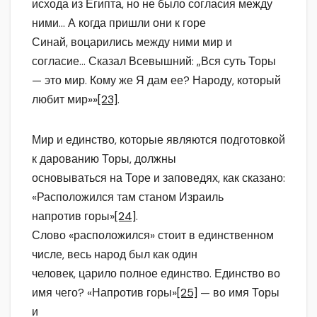
исхода из Египта, но не было согласия между
ними… А когда пришли они к горе
Синай, воцарились между ними мир и
согласие… Сказал Всевышний: „Вся суть Торы
— это мир. Кому же Я дам ее? Народу, который
любит мир»»
[23]
.
Мир и единство, которые являются подготовкой
к дарованию Торы, должны
основываться на Торе и заповедях, как сказано:
«Расположился там станом Израиль
напротив горы»
[24]
.
Слово «расположился» стоит в единственном
числе, весь народ был как один
человек, царило полное единство. Единство во
имя чего? «Напротив горы»
[25]
— во имя Торы
и