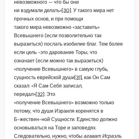
невозможного — что бы они
ни вздумали делать»
[30]
. У такого мира нет
прочных основ, и при помощи
такого мира невозможно «заставить»
Всевышнего (если позволительно так
выразиться) послать изобилие благ. Тем более
если цель -это дарование Торы, что
означает (если можно так выразиться)
«получение Всевышнего» в самую глубь,
сущность еврейской души
[31]
, как Он Сам
сказал: «Я Сам Себя записал,
передал»
[32]
. Это
«получение Всевышнего» возможно только
потому, что души Израиля коренятся в
Б-жествен-ной Сущности. Единство должно
основываться на Торе и заповедях.
Следовательно, нужно, чтобы
агават Исраэль