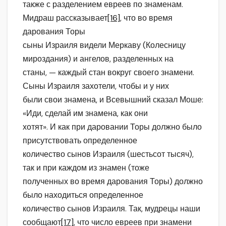
также с разделением евреев по знаменам.
Мидраш рассказывает
[16]
, что во время
дарования Торы
сыны Израиля видели Меркаву (Колесницу
мироздания) и ангелов, разделенных на
станы, — каждый стан вокруг своего знамени.
Сыны Израиля захотели, чтобы и у них
были свои знамена, и Всевышний сказал Моше:
«Иди, сделай им знамена, как они
хотят». И как при даровании Торы должно было
присутствовать определенное
количество сынов Израиля (шестьсот тысяч),
так и при каждом из знамен (тоже
полученных во время дарования Торы) должно
было находиться определенное
количество сынов Израиля. Так, мудрецы наши
сообщают
[17]
, что число евреев при знамени