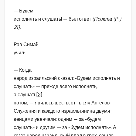
— Будем
исполнять и слушать! — был ответ
(Псикта (Р.)
21).
Рав Симай
учил:
— Когда
народ израильский сказал: «Будем исполнять и
слушать» — прежде всего исполнять,
а слушать
[3]
потом, — явилось шестьсот тысяч Ангелов
Служения и каждого израильтянина двумя
венцами увенчали: одним — за «будем
слушать» и другим — за «будем исполнять». А
когда народ израильский впал в грех, сошло