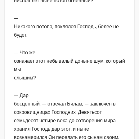
ниспошлет ныне потоп огненный?
—
Никакого потопа, поклялся Господь, более не
будет.
— Что же
означает этот небывалый доныне шум, который
мы
слышим?
— Дар
бесценный, — отвечал Билам, — заключен в
сокровищницах Господних. Девятьсот
семьдесят четыре века до сотворения мира
хранил Господь дар этот, и ныне
вознамерился Он передать его сынам своим.