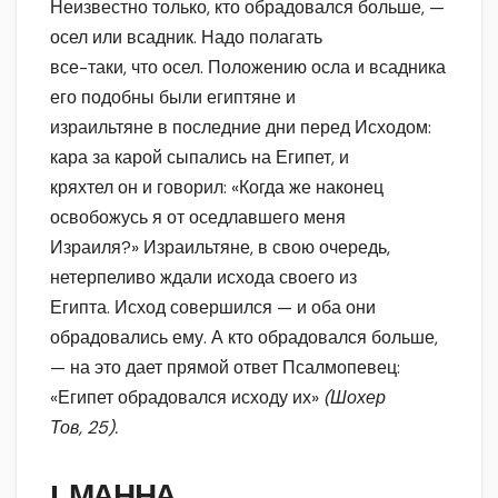
Неизвестно только, кто обрадовался больше, —
осел или всадник. Надо полагать
все-таки, что осел. Положению осла и всадника
его подобны были египтяне и
израильтяне в последние дни перед Исходом:
кара за карой сыпались на Египет, и
кряхтел он и говорил: «Когда же наконец
освобожусь я от оседлавшего меня
Израиля?» Израильтяне, в свою очередь,
нетерпеливо ждали исхода своего из
Египта. Исход совершился — и оба они
обрадовались ему. А кто обрадовался больше,
— на это дает прямой ответ Псалмопевец:
«Египет обрадовался исходу их»
(Шохер
Тов, 25).
I.
МАННА