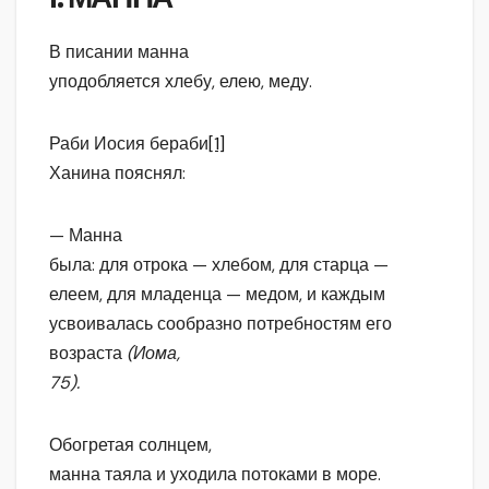
В писании манна
уподобляется хлебу, елею, меду.
Раби Иосия бераби
[1]
Ханина пояснял:
— Манна
была: для отрока — хлебом, для старца —
елеем, для младенца — медом, и каждым
усвоивалась сообразно потребностям его
возраста
(Иома,
75).
Обогретая солнцем,
манна таяла и уходила потоками в море.