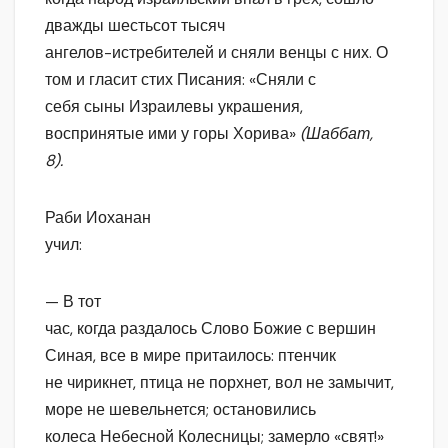
дважды шестьсот тысяч
ангелов-истребителей и сняли венцы с них. О
том и гласит стих Писания: «Сняли с
себя сыны Израилевы украшения,
воспринятые ими у горы Хорива»
(Шаббат,
8).
Раби Иоханан
учил:
— В тот
час, когда раздалось Слово Божие с вершин
Синая, все в мире притаилось: птенчик
не чирикнет, птица не порхнет, вол не замычит,
море не шевельнется; остановились
колеса Небесной Колесницы; замерло «свят!»