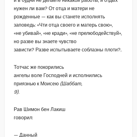
и в будни не делаете никакой работы, и отдых
нужен ли вам? От отца и матери не
рожденные — как вы станете исполнять
заповедь: «Чти отца своего и матерь свою»,
«не убивай», «не кради», «не прелюбодействуй»,
но разве вы знаете чувство
зависти? Разве испытываете соблазны плоти?..
Тотчас же покорились
ангелы воле Господней и исполнились
приязнью к Моисею
(Шаббат,
9).
Рав Шимон бен Лакиш
говорил:
— Данный