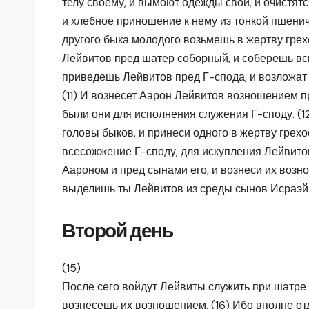
телу своему, и вымоют одежды свои, и очистятс
и хлебное приношение к нему из тонкой пшенич
другого быка молодого возьмешь в жертву грех
Лейвитов пред шатер соборный, и соберешь вс
приведешь Лейвитов пред Г-спода, и возложат
(11) И вознесет Аарон Лейвитов возношением п
были они для исполнения служения Г-споду. (1
головы быков, и принеси одного в жертву грех
всесожжение Г-споду, для искупления Лейвитов
Аароном и пред сынами его, и вознеси их возн
выделишь ты Лейвитов из среды сынов Исраэйл
Второй день
(15)
После сего войдут Лейвиты служить при шатре 
вознесешь их возношением. (16) Ибо вполне о