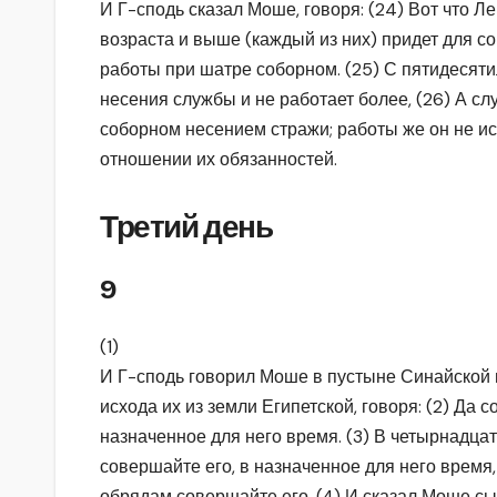
И Г-сподь сказал Моше, говоря: (24) Вот что Л
возраста и выше (каждый из них) придет для 
работы при шатре соборном. (25) С пятидесяти
несения службы и не работает более, (26) А с
соборном несением стражи; работы же он не ис
отношении их обязанностей.
Третий день
9
(1)
И Г-сподь говорил Моше в пустыне Синайской 
исхода их из земли Египетской, говоря: (2) Да
назначенное для него время. (3) В четырнадца
совершайте его, в назначенное для него время,
обрядам совершайте его. (4) И сказал Моше с