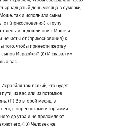
четырнадцатый день месяца в сумерки,
 Моше, так и исполнили сыны
ы от (прикосновения) к трупу
от день; и подошли они к Моше и
мы нечисты от (прикосновения) к
ны того, чтобы принести жертву
 сынов Исраэйля? (8) И сказал им
ь о вас.
Исраэйля так: всякий, кто будет
 пути, из вас или из потомков
ь. (11) Во второй месяц, в
 его, с опресноками и горькими
т него до утра и не преломляют
вляют его. (13) Человек же,