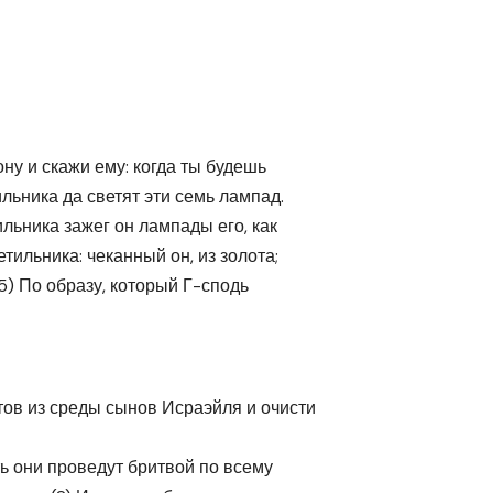
ону и скажи ему: когда ты будешь
льника да светят эти семь лампад.
ильника зажег он лампады его, как
тильника: чеканный он, из золота;
(5) По образу, который Г-сподь
тов из среды сынов Исраэйля и очисти
ть они проведут бритвой по всему