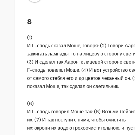
8
(1)
И Г-сподь сказал Моше, говоря: (2) Говори Аар
зажигать лампады, то на лицевую сторону свети
(3) И сделал так Аарон: к лицевой стороне свет
Г-сподь повелел Моше. (4) И вот устройство све
от самого стебля его и до цветов чеканный он. 
показал Моше, так сделал он светильник.
(6)
И Г-сподь говорил Моше так: (6) Возьми Лейви
их. (7) И так поступи с ними, чтобы очистить
их: окропи их водою грехоочистительною, и пус