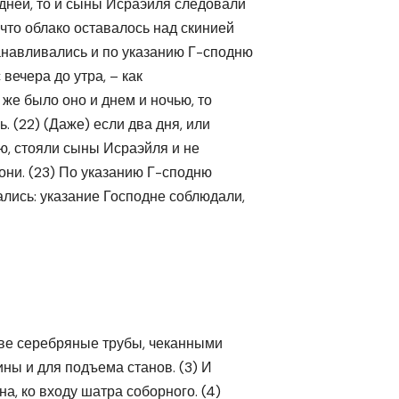
дней, то и сыны Исраэйля следовали
 что облако оставалось над скинией
анавливались и по указанию Г-сподню
 вечера до утра, – как
 же было оно и днем и ночью, то
. (22) (Даже) если два дня, или
ею, стояли сыны Исраэйля и не
 они. (23) По указанию Г-сподню
лись: указание Господне соблюдали,
две серебряные трубы, чеканными
ины и для подъема станов. (3) И
на, ко входу шатра соборного. (4)