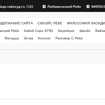
йихуд гл. 1 (2)
Любавический Ребе
ФИЛОСОФИЯ 
ОДЕРЖАНИЕ САЙТА
СИХОЙС РЕБЕ
ФИЛОСОФИЯ ХАСИДИ
еский Ребе
Хайей Соро 5752
Берейшис
Шмойс
Вайи
Йегошуа
Эстер
Когелет
Разговор С Ребе