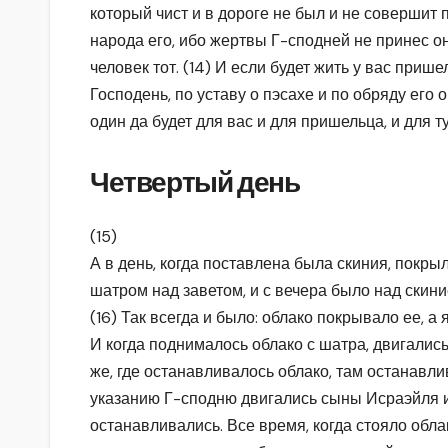
который чист и в дороге не был и не совершит 
народа его, ибо жертвы Г-сподней не принес он
человек тот. (14) И если будет жить у вас приш
Господень, по уставу о пэсахе и по обряду его 
один да будет для вас и для пришельца, и для т
Четвертый день
(15)
А в день, когда поставлена была скиния, покры
шатром над заветом, и с вечера было над скини
(16) Так всегда и было: облако покрывало ее, а
И когда поднималось облако с шатра, двигались
же, где останавливалось облако, там останавли
указанию Г-сподню двигались сыны Исраэйля 
останавливались. Все время, когда стояло облак