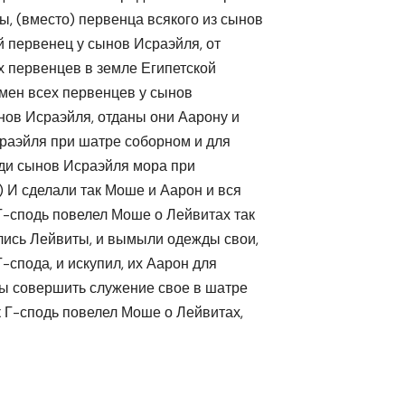
, (вместо) первенца всякого из сынов
й первенец у сынов Исраэйля, от
х первенцев в земле Египетской
амен всех первенцев у сынов
ынов Исраэйля, отданы они Аарону и
раэйля при шатре соборном и для
ди сынов Исраэйля мора при
 И сделали так Моше и Аарон и вся
Г-сподь повелел Моше о Лейвитах так
ились Лейвиты, и вымыли одежды свои,
спода, и искупил, их Аарон для
ты совершить служение свое в шатре
к Г-сподь повелел Моше о Лейвитах,