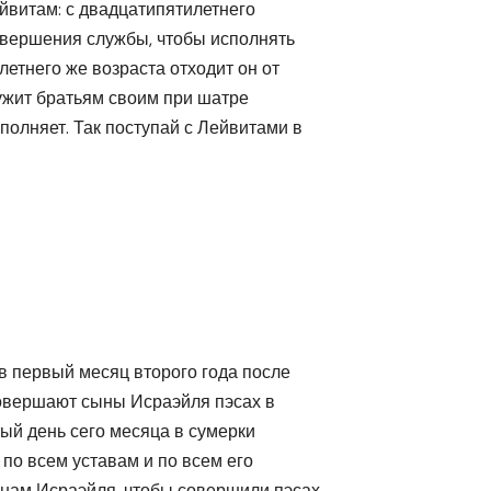
ейвитам: с двадцатипятилетнего
совершения службы, чтобы исполнять
летнего же возраста отходит он от
лужит братьям своим при шатре
полняет. Так поступай с Лейвитами в
в первый месяц второго года после
 совершают сыны Исраэйля пэсах в
тый день сего месяца в сумерки
 по всем уставам и по всем его
ынам Исраэйля, чтобы совершили пэсах.