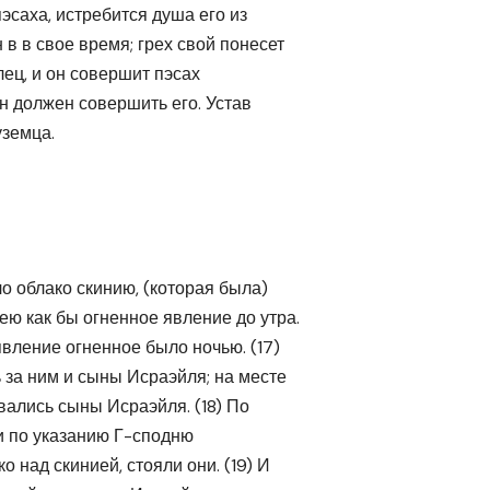
пэсаха, истребится душа его из
 в в свое время; грех свой понесет
елец, и он совершит пэсах
он должен совершить его. Устав
уземца.
ло облако скинию, (которая была)
ею как бы огненное явление до утра.
 явление огненное было ночью. (17)
 за ним и сыны Исраэйля; на месте
вались сыны Исраэйля. (18) По
и по указанию Г-сподню
о над скинией, стояли они. (19) И