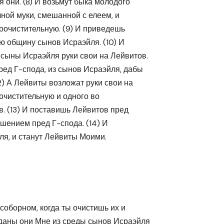
я они. (8) И возьмут быка молодого
ной муки, смешанной с елеем, и
оочистительную. (9) И приведешь
ю общину сынов Исраэйля. (10) И
 сыны Исраэйля руки свои на Лейвитов.
ред Г-спода, из сынов Исраэйля, дабы
2) А Лейвиты возложат руки свои на
оочистительную и одного во
. (13) И поставишь Лейвитов пред
ошением пред Г-спода. (14) И
я, и станут Лейвиты Моими.
соборном, когда ты очистишь их и
тданы они Мне из среды сынов Исраэйля