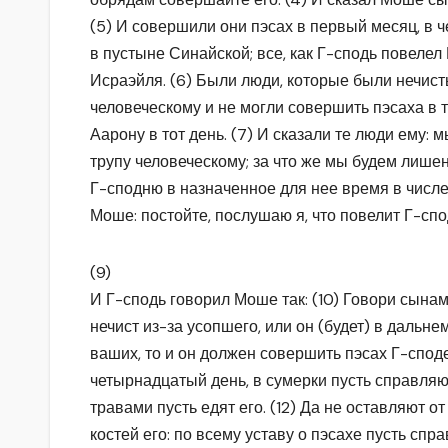
(5) И совершили они пэсах в первый месяц, в 
в пустыне Синайской; все, как Г-сподь повелел
Исраэйля. (6) Были люди, которые были нечист
человеческому и не могли совершить пэсаха в т
Аарону в тот день. (7) И сказали те люди ему: 
трупу человеческому; за что же мы будем лише
Г-сподню в назначенное для нее время в числе
Моше: постойте, послушаю я, что повелит Г-спод
(9)
И Г-сподь говорил Моше так: (10) Говори сынам 
нечист из-за усопшего, или он (будет) в дальнем
ваших, то и он должен совершить пэсах Г-споден
четырнадцатый день, в сумерки пусть справляют
травами пусть едят его. (12) Да не оставляют о
костей его: по всему уставу о пэсахе пусть спра