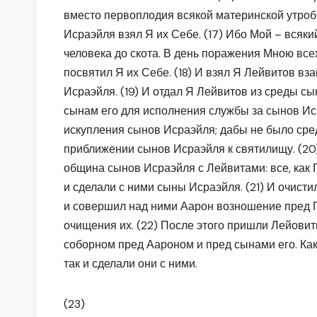
вместо первоплодия всякой материнской утробы
Исраэйля взял Я их Себе. (17) Ибо Мой – всяки
человека до скота. В день поражения Мною все
посвятил Я их Себе. (18) И взял Я Лейвитов вз
Исраэйля. (19) И отдал Я Лейвитов из среды с
сынам его для исполнения службы за сынов Ис
искупления сынов Исраэйля; дабы не было сре
приближении сынов Исраэйля к святилищу. (20)
община сынов Исраэйля с Лейвитами: все, как 
и сделали с ними сыны Исраэйля. (21) И очист
и совершил над ними Аарон возношение пред Г-
очищения их. (22) После этого пришли Лейови
соборном пред Аароном и пред сынами его. Ка
так и сделали они с ними.
(23)