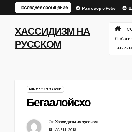
Перейти
Последнее сообщение
ХАСИДСКИЕ ИСТОРИИ
Разговор с Ребе
Шаар га
к
содержанию
ХАССИДИЗМ НА
С
Любавич
РУССКОМ
Тегилим
UNCATEGORIZED
Бегаалойсхо
От
Хассидизм на русском
МАР 14, 2018