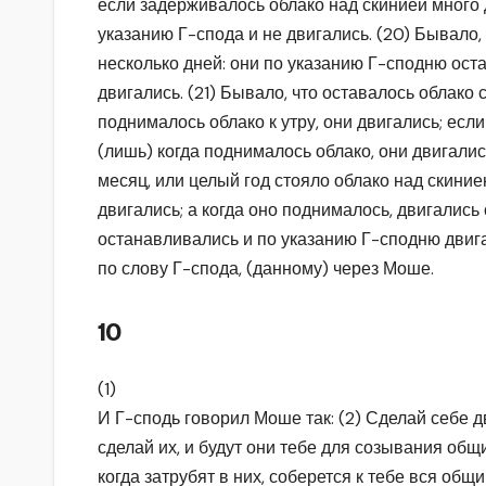
если задерживалось облако над скинией много 
указанию Г-спода и не двигались. (20) Бывало,
несколько дней: они по указанию Г-сподню ост
двигались. (21) Бывало, что оставалось облако с
поднималось облако к утру, они двигались; если
(лишь) когда поднималось облако, они двигались
месяц, или целый год стояло облако над скини
двигались; а когда оно поднималось, двигались
останавливались и по указанию Г-сподню двига
по слову Г-спода, (данному) через Моше.
10
(1)
И Г-сподь говорил Моше так: (2) Сделай себе 
сделай их, и будут они тебе для созывания общ
когда затрубят в них, соберется к тебе вся общи