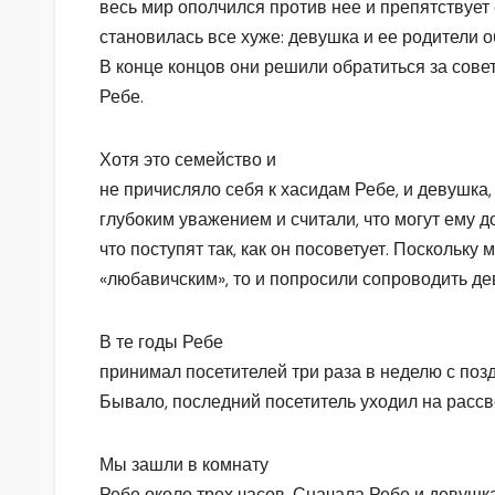
весь мир ополчился против нее и препятствует 
становилась все хуже: девушка и ее родители о
В конце концов они решили обратиться за сов
Ребе.
Хотя это семейство и
не причисляло себя к хасидам Ребе, и девушка,
глубоким уважением и считали, что могут ему д
что поступят так, как он посоветует. Поскольку 
«любавичским», то и попросили сопроводить дев
В те годы Ребе
принимал посетителей три раза в неделю с позд
Бывало, последний посетитель уходил на рассв
Мы зашли в комнату
Ребе около трех часов. Сначала Ребе и девушк