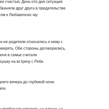
ее счастью. День ото дня ситуация
бвиняли друг друга в предательстве.
етом к Любавичско-му
 и ее родители относились к нему с
оверять. Обе стороны договорились,
меня в семье считали
ушку на встречу с Ребе.
него вечера до глубокой ночи.
ете.
а пробовали говорить на идише, на