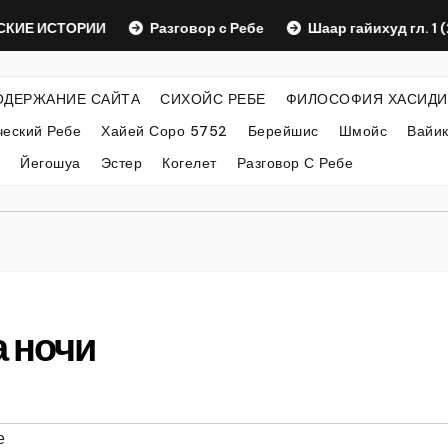
 ИСТОРИИ
Разговор с Ребе
Шаар гайихуд гл. 1 (2)
ОДЕРЖАНИЕ САЙТА
СИХОЙС РЕБЕ
ФИЛОСОФИЯ ХАСИДИ
еский Ребе
Хайей Соро 5752
Берейшис
Шмойс
Вайи
Йегошуа
Эстер
Когелет
Разговор С Ребе
а ночи
е