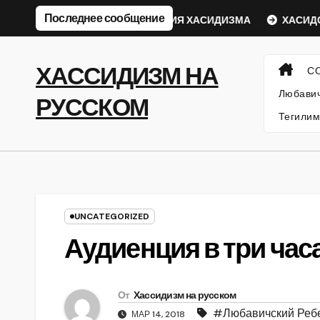
Перейти
Последнее сообщение
еский Ребе
ФИЛОСОФИЯ ХАСИДИЗМА
ХАСИДСКИЕ
к
содержанию
ХАССИДИЗМ НА
С
Любавич
РУССКОМ
Тегилим
UNCATEGORIZED
Аудиенция в три час
От
Хассидизм на русском
#Любавичский Реб
МАР 14, 2018