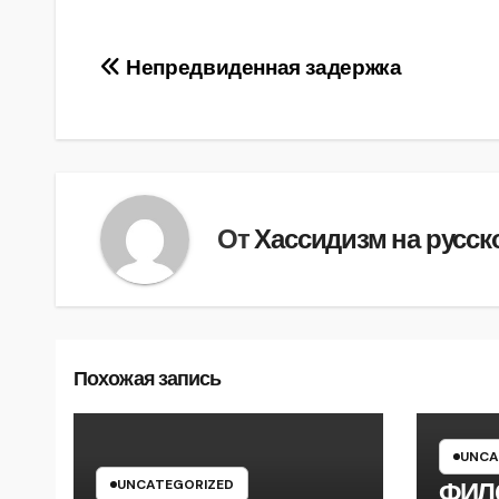
Навигация
Непредвиденная задержка
по
записям
От
Хассидизм на русск
Похожая запись
UNCA
UNCATEGORIZED
ФИЛ