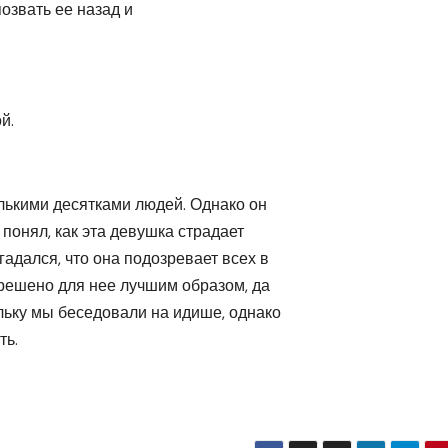
озвать ее назад и
й.
лькими десятками людей. Однако он
 понял, как эта девушка страдает
адался, что она подозревает всех в
о решено для нее лучшим образом, да
ольку мы беседовали на идише, однако
ть.