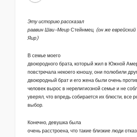
Эту
историю рассказал
раввин Шви-Меир
Стейнмец
(он же еврейский
Яир)
В семье моего
двоюродного брата, который жил в Южной Амер
повстречала некоего юношу, они полюбили друг
двоюродный брат и его жена были очень против
человек вырос в нерелигиозной семье и не соб
уверял, что впредь собирается их блюсти, все 
выбор.
Конечно, девушка была
очень расстроена, что такие близкие люди отка